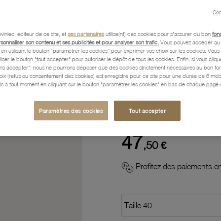
Con
Description
vinlec, éditeur de ce site, et
ses partenaires
utilise(nt) des cookies pour s'assurer du bon
fon
rsonnaliser son contenu et ses publicités et pour analyser son trafic.
Vous pouvez accéder au 
n utilisant le bouton “paramétrer les cookies” pour exprimer vos choix sur les cookies. Vou
liser le bouton "tout accepter" pour autoriser le dépôt de tous les cookies. Enfin, si vous clique
Caractéristiques détaillées
ans accepter", nous ne pourrons déposer que des cookies strictement nécessaires au bon f
hoix (refus ou consentement des cookies) est enregistré pour ce site pour une durée de 6 mo
is à tout moment en cliquant sur le bouton "paramétrer les cookies" en bas de chaque page d
Paiement, Livraison, Retours
Paramètres des cookies
Tout accepter
47
,50 €
Profitez des paiements en