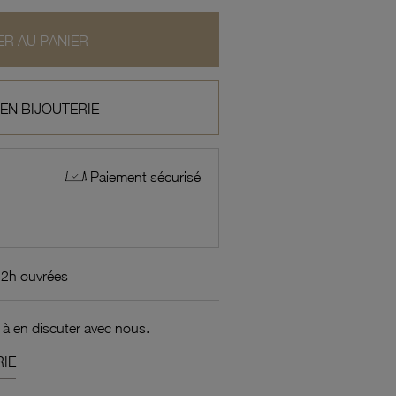
R AU PANIER
 EN BIJOUTERIE
Paiement sécurisé
72h ouvrées
 à en discuter avec nous.
IE