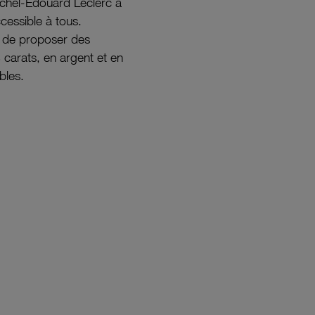
ichel-Édouard Leclerc a
ccessible à tous.
s de proposer des
8 carats, en argent et en
bles.