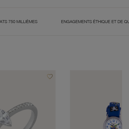
IÈMES
ENGAGEMENTS ÉTHIQUE ET DE QUALITÉ
favorite_border
Ajouter à vos favoris