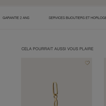
 ANS
SERVICES BIJOUTIERS ET HORLOGERS
CELA POURRAIT AUSSI VOUS PLAIRE
favorite_border
Ajouter à vos f