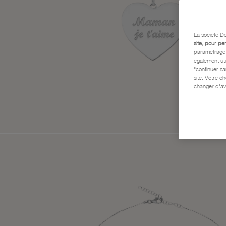
La société De
site, pour pe
paramétrage e
également uti
"continuer s
site. Votre c
changer d'av