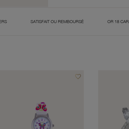
SATISFAIT OU REMBOURSÉ
OR 18 CARATS 750 MILL
favorite_border
avoris
Ajouter à vos favoris