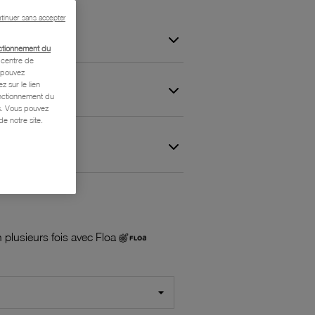
tinuer sans accepter
ctionnement du
centre de
s pouvez
z sur le lien
onctionnement du
is. Vous pouvez
e notre site.
 et Garantie
 plusieurs fois avec Floa