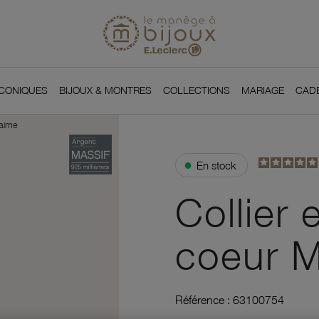
Si
Retour à l'accueil du
You
ICONIQUES
BIJOUX & MONTRES
COLLECTIONS
MARIAGE
CAD
'aime
●
En stock
Collier 
coeur M
Référence :
63100754