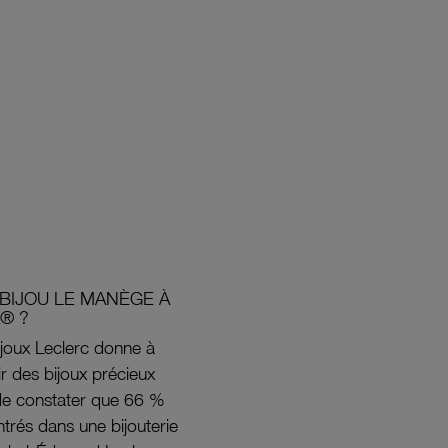
BIJOU LE MANÈGE À
® ?
joux Leclerc donne à
rir des bijoux précieux
s de constater que 66 %
ntrés dans une bijouterie