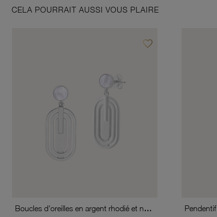
CELA POURRAIT AUSSI VOUS PLAIRE
favorite_border
Ajouter à vos favoris
Boucles d'oreilles en argent rhodié et nacre
Pendentif 