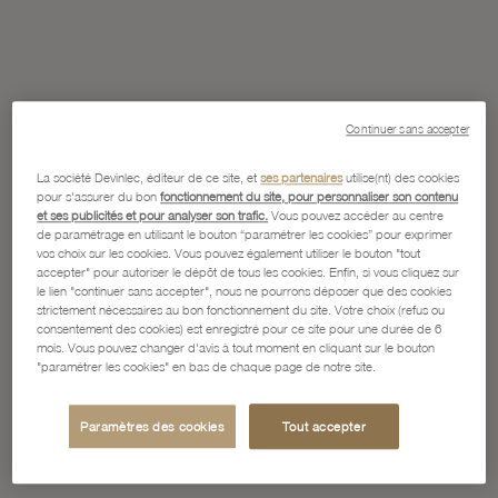
Continuer sans accepter
La société Devinlec, éditeur de ce site, et
ses partenaires
utilise(nt) des cookies
pour s'assurer du bon
fonctionnement du site, pour personnaliser son contenu
et ses publicités et pour analyser son trafic.
Vous pouvez accéder au centre
de paramétrage en utilisant le bouton “paramétrer les cookies” pour exprimer
vos choix sur les cookies. Vous pouvez également utiliser le bouton "tout
accepter" pour autoriser le dépôt de tous les cookies. Enfin, si vous cliquez sur
le lien "continuer sans accepter", nous ne pourrons déposer que des cookies
strictement nécessaires au bon fonctionnement du site. Votre choix (refus ou
consentement des cookies) est enregistré pour ce site pour une durée de 6
mois. Vous pouvez changer d'avis à tout moment en cliquant sur le bouton
"paramétrer les cookies" en bas de chaque page de notre site.
Paramètres des cookies
Tout accepter