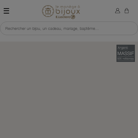
×
Sign in
Retour à l'accueil du site 
☰
You need to be logged in to save products in your wish list.
Rechercher un bijou, un cadeau, mariage, baptême...
Cancel
Sign in