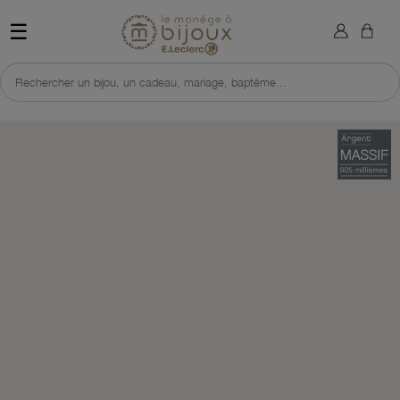
×
Sign in
Retour à l'accueil du site 
☰
You need to be logged in to save products in your wish list.
Rechercher un bijou, un cadeau, mariage, baptême...
Cancel
Sign in