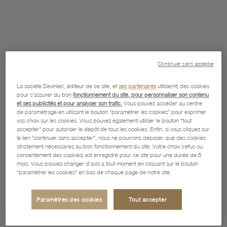
Continuer sans accepter
La société Devinlec, éditeur de ce site, et
ses partenaires
utilise(nt) des cookies
pour s'assurer du bon
fonctionnement du site, pour personnaliser son contenu
et ses publicités et pour analyser son trafic.
Vous pouvez accéder au centre
de paramétrage en utilisant le bouton “paramétrer les cookies” pour exprimer
vos choix sur les cookies. Vous pouvez également utiliser le bouton "tout
accepter" pour autoriser le dépôt de tous les cookies. Enfin, si vous cliquez sur
le lien "continuer sans accepter", nous ne pourrons déposer que des cookies
strictement nécessaires au bon fonctionnement du site. Votre choix (refus ou
consentement des cookies) est enregistré pour ce site pour une durée de 6
mois. Vous pouvez changer d'avis à tout moment en cliquant sur le bouton
"paramétrer les cookies" en bas de chaque page de notre site.
Paramètres des cookies
Tout accepter