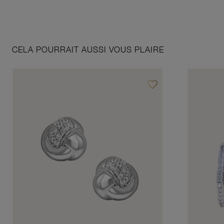
CELA POURRAIT AUSSI VOUS PLAIRE
favorite_border
Ajouter à vos favoris