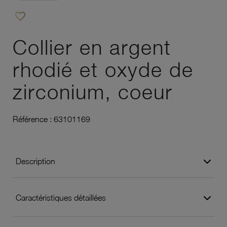
favorite_border
Ajouter à vos favoris
Collier en argent
rhodié et oxyde de
zirconium, coeur
Référence :
63101169
Description
Caractéristiques détaillées