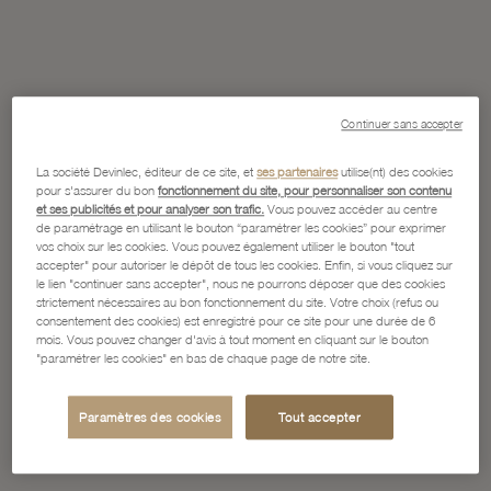
Continuer sans accepter
La société Devinlec, éditeur de ce site, et
ses partenaires
utilise(nt) des cookies
pour s'assurer du bon
fonctionnement du site, pour personnaliser son contenu
et ses publicités et pour analyser son trafic.
Vous pouvez accéder au centre
de paramétrage en utilisant le bouton “paramétrer les cookies” pour exprimer
vos choix sur les cookies. Vous pouvez également utiliser le bouton "tout
accepter" pour autoriser le dépôt de tous les cookies. Enfin, si vous cliquez sur
le lien "continuer sans accepter", nous ne pourrons déposer que des cookies
strictement nécessaires au bon fonctionnement du site. Votre choix (refus ou
consentement des cookies) est enregistré pour ce site pour une durée de 6
mois. Vous pouvez changer d'avis à tout moment en cliquant sur le bouton
"paramétrer les cookies" en bas de chaque page de notre site.
Paramètres des cookies
Tout accepter