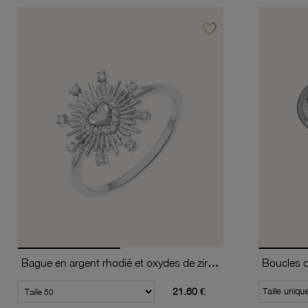
favorite_border
Ajouter à vos favoris
Bague en argent rhodié et oxydes de zirconium, coeur
21.60 €
Taille uniqu