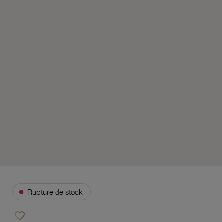
●
Rupture de stock
favorite_border