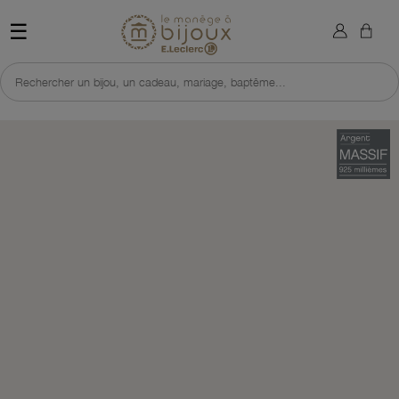
×
Sign in
Retour à l'accueil du site 
☰
You need to be logged in to save products in your wish list.
Rechercher un bijou, un cadeau, mariage, baptême...
Cancel
Sign in