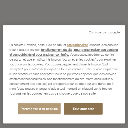
Continuer sans accepter
La société Devinlec, éditeur de ce site, et
ses partenaires
utilise(nt) des cookies
pour s'assurer du bon
fonctionnement du site, pour personnaliser son contenu
et ses publicités et pour analyser son trafic.
Vous pouvez accéder au centre
de paramétrage en utilisant le bouton “paramétrer les cookies” pour exprimer
vos choix sur les cookies. Vous pouvez également utiliser le bouton "tout
accepter" pour autoriser le dépôt de tous les cookies. Enfin, si vous cliquez sur
le lien "continuer sans accepter", nous ne pourrons déposer que des cookies
strictement nécessaires au bon fonctionnement du site. Votre choix (refus ou
consentement des cookies) est enregistré pour ce site pour une durée de 6
mois. Vous pouvez changer d'avis à tout moment en cliquant sur le bouton
"paramétrer les cookies" en bas de chaque page de notre site.
Paramètres des cookies
Tout accepter