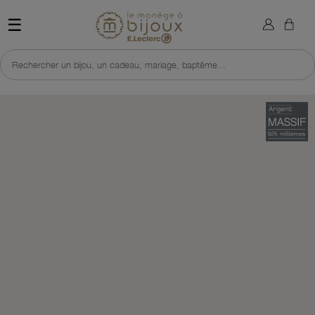
×
Sign in
Retour à l'accueil du site 
☰
You need to be logged in to save products in your wish list.
Rechercher un bijou, un cadeau, mariage, baptême...
Cancel
Sign in