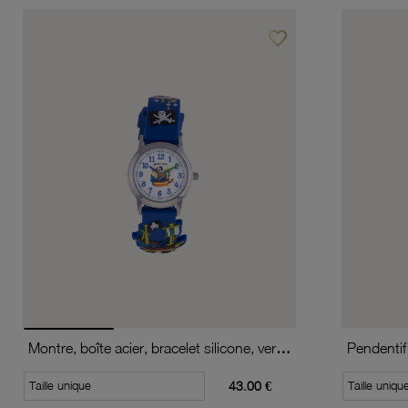
favorite_border
Ajouter à vos favoris
Montre, boîte acier, bracelet silicone, verre minéral, kids
Pendentif 
Taille unique
43.00 €
Taille uniqu