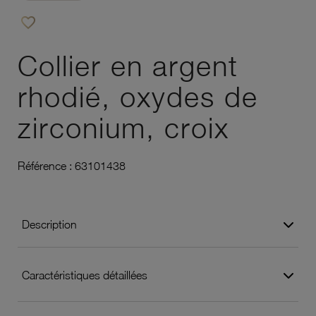
favorite_border
Ajouter à vos favoris
Collier en argent
rhodié, oxydes de
zirconium, croix
Référence :
63101438
Description
Caractéristiques détaillées