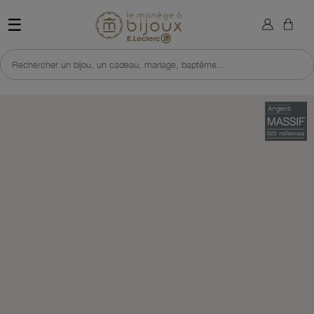
×
Sign in
Retour à l'accueil du site 
☰
You need to be logged in to save products in your wish list.
Rechercher un bijou, un cadeau, mariage, baptême...
Cancel
Sign in