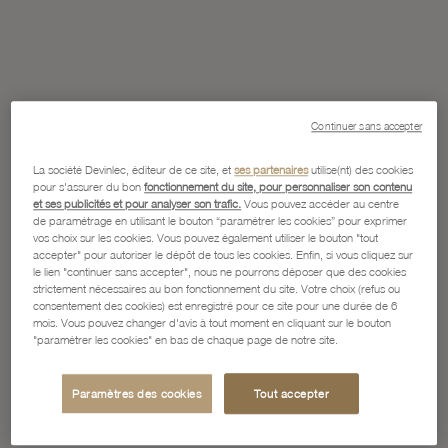
Continuer sans accepter
La société Devinlec, éditeur de ce site, et
ses partenaires
utilise(nt) des cookies
pour s'assurer du bon
fonctionnement du site, pour personnaliser son contenu
et ses publicités et pour analyser son trafic.
Vous pouvez accéder au centre
de paramétrage en utilisant le bouton “paramétrer les cookies” pour exprimer
vos choix sur les cookies. Vous pouvez également utiliser le bouton "tout
accepter" pour autoriser le dépôt de tous les cookies. Enfin, si vous cliquez sur
le lien "continuer sans accepter", nous ne pourrons déposer que des cookies
strictement nécessaires au bon fonctionnement du site. Votre choix (refus ou
consentement des cookies) est enregistré pour ce site pour une durée de 6
mois. Vous pouvez changer d'avis à tout moment en cliquant sur le bouton
"paramétrer les cookies" en bas de chaque page de notre site.
Paramètres des cookies
Tout accepter