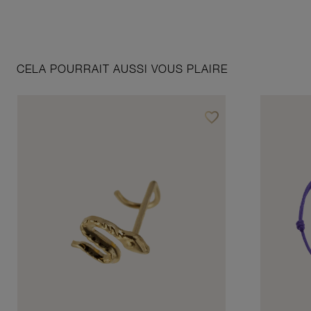
CELA POURRAIT AUSSI VOUS PLAIRE
favorite_border
Ajouter à vos favoris