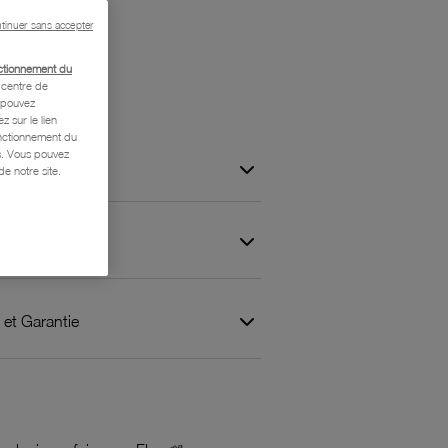
um
tinuer sans accepter
ctionnement du
centre de
s pouvez
z sur le lien
onctionnement du
is. Vous pouvez
e notre site.
 et Garantie