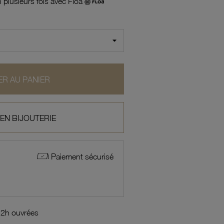
 plusieurs fois avec Floa
R AU PANIER
 EN BIJOUTERIE
Paiement sécurisé
72h ouvrées