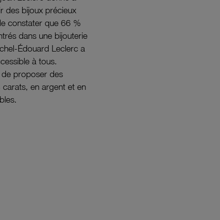
rir des bijoux précieux
s de constater que 66 %
ntrés dans une bijouterie
ichel-Édouard Leclerc a
ccessible à tous.
s de proposer des
8 carats, en argent et en
bles.