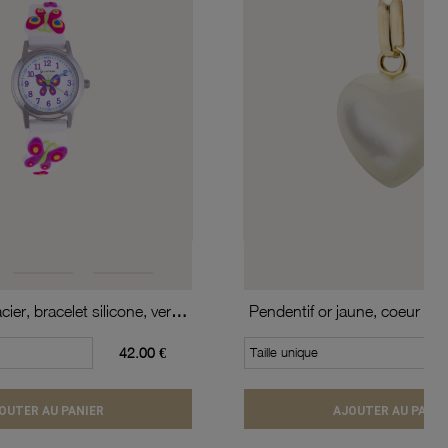
Montre, boîte acier, bracelet silicone, verre minéral, kids
Pendentif or jaune, coeur en
42.00 €
Taille unique
OUTER AU PANIER
AJOUTER AU PANIE