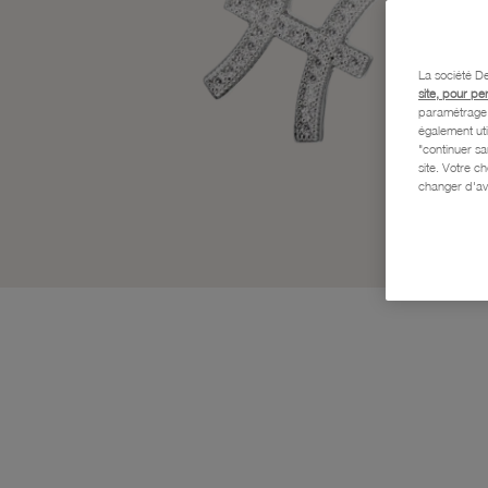
La société De
site, pour pe
paramétrage e
également uti
"continuer s
site. Votre c
changer d'av