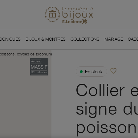
Si
Retour à l'accueil du
You
ICONIQUES
BIJOUX & MONTRES
COLLECTIONS
MARIAGE
CAD
 poissons, oxydes de zirconium
favorite_border
●
En stock
Ajouter à vos f
Collier 
signe d
poisson