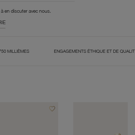
 à en discuter avec nous.
IE
ENGAGEMENTS ÉTHIQUE ET DE QUALITÉ
favorite_border
Ajouter à vos favoris