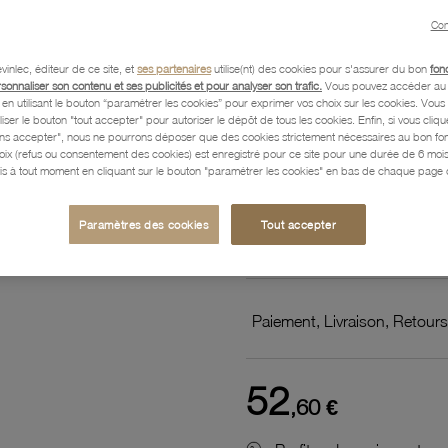
zirconi
Con
vinlec, éditeur de ce site, et
ses partenaires
utilise(nt) des cookies pour s'assurer du bon
fon
Référence :
63102360
rsonnaliser son contenu et ses publicités et pour analyser son trafic.
Vous pouvez accéder au 
n utilisant le bouton “paramétrer les cookies” pour exprimer vos choix sur les cookies. Vou
liser le bouton "tout accepter" pour autoriser le dépôt de tous les cookies. Enfin, si vous clique
ans accepter", nous ne pourrons déposer que des cookies strictement nécessaires au bon f
hoix (refus ou consentement des cookies) est enregistré pour ce site pour une durée de 6 mo
Description
is à tout moment en cliquant sur le bouton "paramétrer les cookies" en bas de chaque page d
Paramètres des cookies
Tout accepter
Caractéristiques détaillées
Paiement, Livraison, Retours
52
,60 €