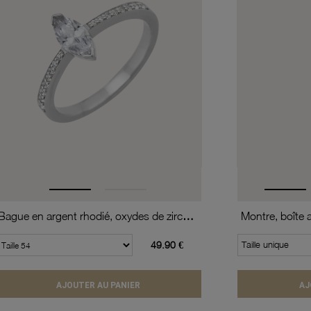
Bague en argent rhodié, oxydes de zirconium
49.90 €
Taille unique
AJOUTER AU PANIER
AJ