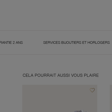
SERVICES BIJOUTIERS ET HORLOGERS
SA
CELA POURRAIT AUSSI VOUS PLAIRE
favorite_border
Ajouter à vos f