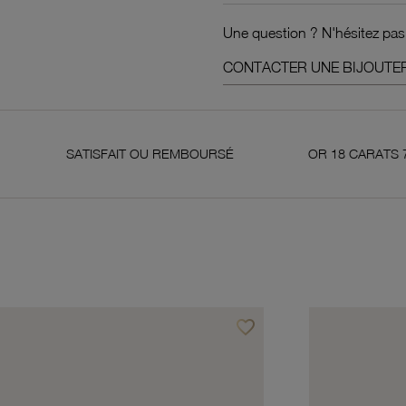
Une question ? N'hésitez pas
CONTACTER UNE BIJOUTER
TISFAIT OU REMBOURSÉ
OR 18 CARATS 750 MILLIÈMES
favorite_border
avoris
Ajouter à vos favoris