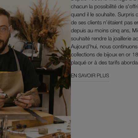
chacun la possibilité de s'off
quand il le souhaite. Surpri
de ses clients n’étaient pas e
depuis au moins cinq ans, M
souhaité rendre la joaillerie a
Aujourd'hui, nous continuon
collections de bijoux en or 1
plaqué or à des tarifs aborda
EN SAVOIR PLUS