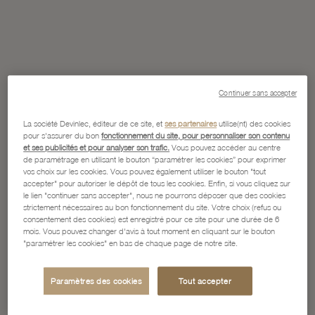
Continuer sans accepter
La société Devinlec, éditeur de ce site, et
ses partenaires
utilise(nt) des cookies
pour s'assurer du bon
fonctionnement du site, pour personnaliser son contenu
et ses publicités et pour analyser son trafic.
Vous pouvez accéder au centre
de paramétrage en utilisant le bouton “paramétrer les cookies” pour exprimer
vos choix sur les cookies. Vous pouvez également utiliser le bouton "tout
accepter" pour autoriser le dépôt de tous les cookies. Enfin, si vous cliquez sur
le lien "continuer sans accepter", nous ne pourrons déposer que des cookies
strictement nécessaires au bon fonctionnement du site. Votre choix (refus ou
consentement des cookies) est enregistré pour ce site pour une durée de 6
mois. Vous pouvez changer d'avis à tout moment en cliquant sur le bouton
"paramétrer les cookies" en bas de chaque page de notre site.
Paramètres des cookies
Tout accepter