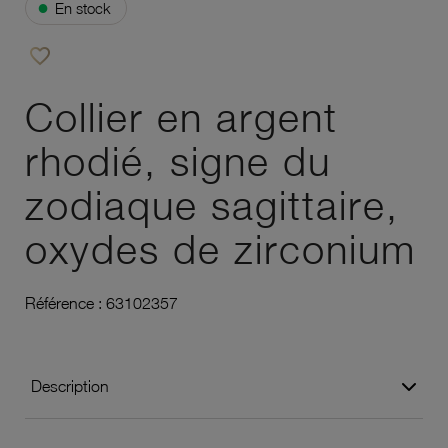
●
En stock
favorite_border
Ajouter à vos favoris
Collier en argent
rhodié, signe du
zodiaque sagittaire,
oxydes de zirconium
Référence :
63102357
Description