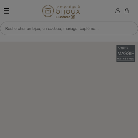
×
Sign in
Retour à l'accueil du site 
☰
You need to be logged in to save products in your wish list.
Rechercher un bijou, un cadeau, mariage, baptême...
Cancel
Sign in