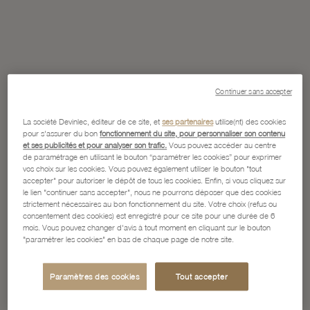
Continuer sans accepter
La société Devinlec, éditeur de ce site, et
ses partenaires
utilise(nt) des cookies
pour s'assurer du bon
fonctionnement du site, pour personnaliser son contenu
et ses publicités et pour analyser son trafic.
Vous pouvez accéder au centre
de paramétrage en utilisant le bouton “paramétrer les cookies” pour exprimer
vos choix sur les cookies. Vous pouvez également utiliser le bouton "tout
accepter" pour autoriser le dépôt de tous les cookies. Enfin, si vous cliquez sur
le lien "continuer sans accepter", nous ne pourrons déposer que des cookies
strictement nécessaires au bon fonctionnement du site. Votre choix (refus ou
consentement des cookies) est enregistré pour ce site pour une durée de 6
mois. Vous pouvez changer d'avis à tout moment en cliquant sur le bouton
"paramétrer les cookies" en bas de chaque page de notre site.
Paramètres des cookies
Tout accepter