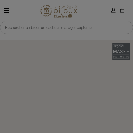
×
Sign in
Retour à l'accueil du site 
☰
You need to be logged in to save products in your wish list.
Rechercher un bijou, un cadeau, mariage, baptême...
Cancel
Sign in