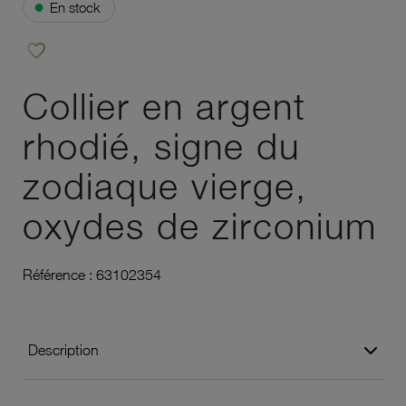
●
En stock
favorite_border
Ajouter à vos favoris
Collier en argent
rhodié, signe du
zodiaque vierge,
oxydes de zirconium
Référence :
63102354
Description