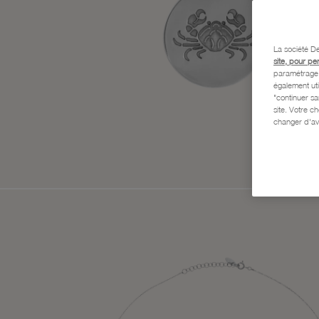
La société De
site, pour pe
paramétrage e
également uti
"continuer s
site. Votre c
changer d'av