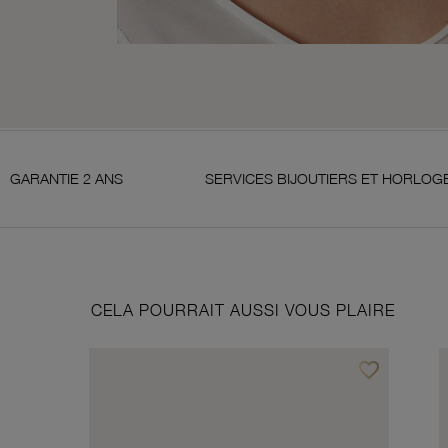
S
SERVICES BIJOUTIERS ET HORLOGERS
S
CELA POURRAIT AUSSI VOUS PLAIRE
favorite_border
Ajouter à vos f