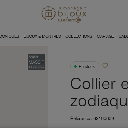
Si
Retour à l'accueil du
You
ICONIQUES
BIJOUX & MONTRES
COLLECTIONS
MARIAGE
CAD
favorite_border
●
En stock
Ajouter à vos f
Collier 
zodiaqu
Référence :
63100609