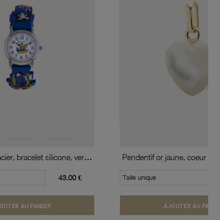
Montre, boîte acier, bracelet silicone, verre minéral, kids
Pendentif or jaune, coeur en
43.00 €
Taille unique
OUTER AU PANIER
AJOUTER AU PANIE