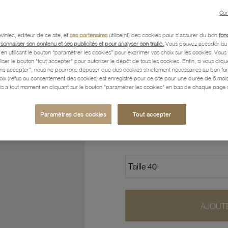
Con
Caractéristiques détaillées
vinlec, éditeur de ce site, et
ses partenaires
utilise(nt) des cookies pour s'assurer du bon
fon
rsonnaliser son contenu et ses publicités et pour analyser son trafic.
Vous pouvez accéder au 
n utilisant le bouton “paramétrer les cookies” pour exprimer vos choix sur les cookies. Vou
Paiement, Livraison, Retours
liser le bouton "tout accepter" pour autoriser le dépôt de tous les cookies. Enfin, si vous clique
ans accepter", nous ne pourrons déposer que des cookies strictement nécessaires au bon f
hoix (refus ou consentement des cookies) est enregistré pour ce site pour une durée de 6 mo
is à tout moment en cliquant sur le bouton "paramétrer les cookies" en bas de chaque page d
38
,30 €
Paramètres des cookies
Tout accepter
Profitez des paiements en
AJOUTE