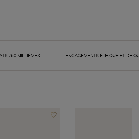
ES
ENGAGEMENTS ÉTHIQUE ET DE QUALITÉ
favorite_border
Ajouter à vos favoris