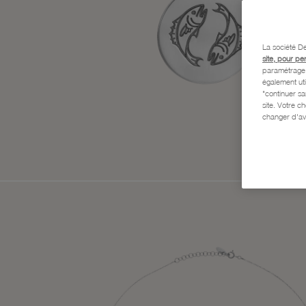
La société De
site, pour pe
paramétrage e
également uti
"continuer s
site. Votre c
changer d'av