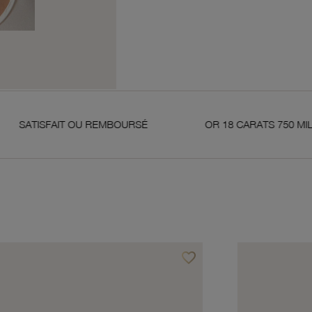
T OU REMBOURSÉ
OR 18 CARATS 750 MILLIÈMES
favorite_border
avoris
Ajouter à vos favoris