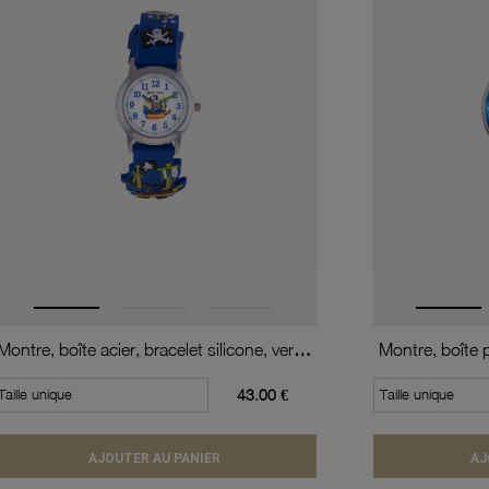
Montre, boîte acier, bracelet silicone, verre minéral, kids
Taille unique
43.00 €
Taille unique
AJOUTER AU PANIER
AJ