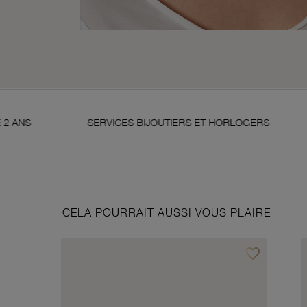
SERVICES BIJOUTIERS ET HORLOGERS
SATISFAI
CELA POURRAIT AUSSI VOUS PLAIRE
favorite_border
Ajouter à vos f