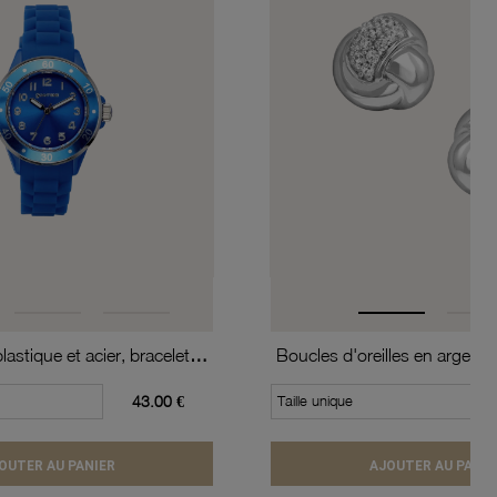
Montre, boîte plastique et acier, bracelet silicone, verre minéral, boys
43.00 €
Taille unique
OUTER AU PANIER
AJOUTER AU PANIE