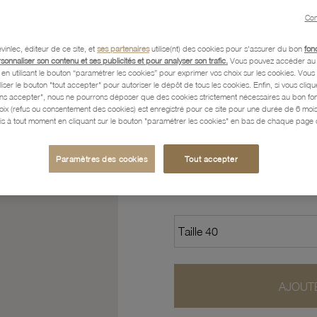
Con
Caractéristiques détaillées
vinlec, éditeur de ce site, et
ses partenaires
utilise(nt) des cookies pour s'assurer du bon
fon
rsonnaliser son contenu et ses publicités et pour analyser son trafic.
Vous pouvez accéder au 
n utilisant le bouton “paramétrer les cookies” pour exprimer vos choix sur les cookies. Vou
Paiement, Livraison, Retours
liser le bouton "tout accepter" pour autoriser le dépôt de tous les cookies. Enfin, si vous clique
ans accepter", nous ne pourrons déposer que des cookies strictement nécessaires au bon f
hoix (refus ou consentement des cookies) est enregistré pour ce site pour une durée de 6 mo
is à tout moment en cliquant sur le bouton "paramétrer les cookies" en bas de chaque page d
38
,30 €
Paramètres des cookies
Tout accepter
Profitez des paiements en
AJOUTE