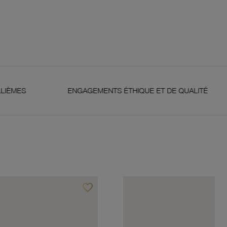
ENGAGEMENTS ÉTHIQUE ET DE QUALITÉ
GARANT
favorite_border
Ajouter à vos favoris