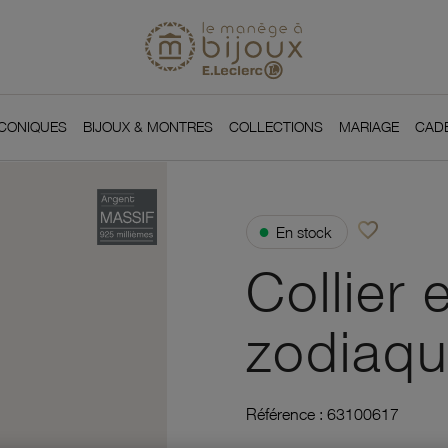
Si
Retour à l'accueil du
You
ICONIQUES
BIJOUX & MONTRES
COLLECTIONS
MARIAGE
CAD
favorite_border
●
En stock
Ajouter à vos f
Collier 
zodiaqu
Référence :
63100617