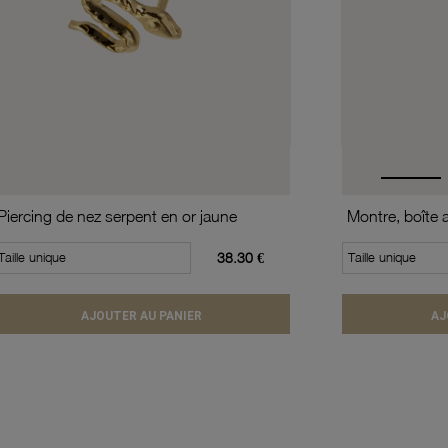
Piercing de nez serpent en or jaune
Taille unique
38.30 €
Taille unique
AJOUTER AU PANIER
AJ