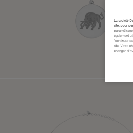
La société De
site, pour pe
paramétrage e
également uti
"continuer s
site. Votre c
changer d'av