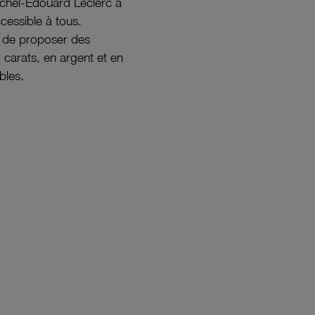
ichel-Édouard Leclerc a
ccessible à tous.
s de proposer des
8 carats, en argent et en
bles.