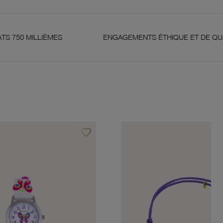
LIÈMES
ENGAGEMENTS ÉTHIQUE ET DE QUALITÉ
favorite_border
Ajouter à vos favoris