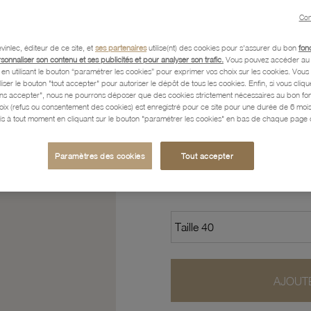
Con
Caractéristiques détaillées
vinlec, éditeur de ce site, et
ses partenaires
utilise(nt) des cookies pour s'assurer du bon
fon
rsonnaliser son contenu et ses publicités et pour analyser son trafic.
Vous pouvez accéder au 
n utilisant le bouton “paramétrer les cookies” pour exprimer vos choix sur les cookies. Vou
Paiement, Livraison, Retours
liser le bouton "tout accepter" pour autoriser le dépôt de tous les cookies. Enfin, si vous clique
ans accepter", nous ne pourrons déposer que des cookies strictement nécessaires au bon f
hoix (refus ou consentement des cookies) est enregistré pour ce site pour une durée de 6 mo
is à tout moment en cliquant sur le bouton "paramétrer les cookies" en bas de chaque page d
38
,30 €
Paramètres des cookies
Tout accepter
Profitez des paiements en
AJOUTE