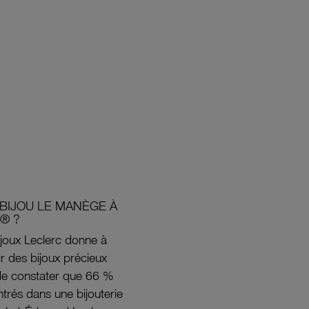
BIJOU LE MANÈGE À
® ?
joux Leclerc donne à
rir des bijoux précieux
s de constater que 66 %
ntrés dans une bijouterie