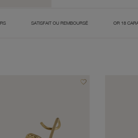
SATISFAIT OU REMBOURSÉ
OR 18 CARATS 750 MIL
favorite_border
avoris
Ajouter à vos favoris