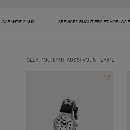
2 ANS
SERVICES BIJOUTIERS ET HORLOGERS
CELA POURRAIT AUSSI VOUS PLAIRE
favorite_border
Ajouter à vos f