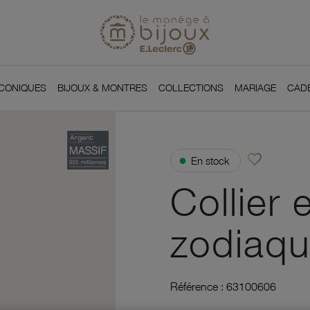
Si
Retour à l'accueil du
You
ICONIQUES
BIJOUX & MONTRES
COLLECTIONS
MARIAGE
CAD
favorite_border
●
En stock
Ajouter à vos f
Collier 
zodiaqu
Référence :
63100606