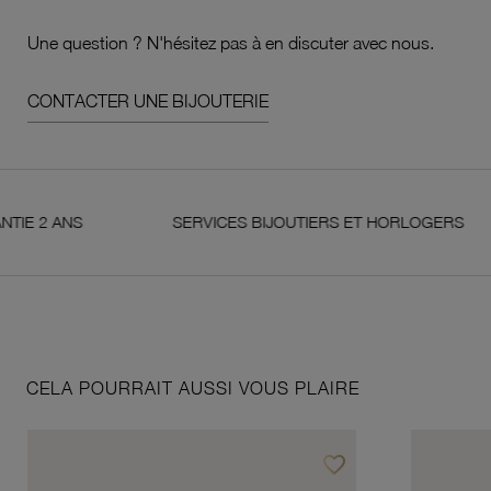
Une question ? N'hésitez pas à en discuter avec nous.
CONTACTER UNE BIJOUTERIE
 ANS
SERVICES BIJOUTIERS ET HORLOGERS
CELA POURRAIT AUSSI VOUS PLAIRE
favorite_border
Ajouter à vos favoris