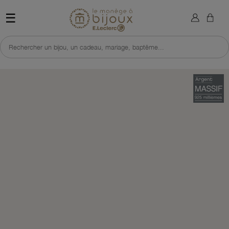
×
Sign in
Retour à l'accueil du site 
☰
You need to be logged in to save products in your wish list.
Rechercher un bijou, un cadeau, mariage, baptême...
Cancel
Sign in