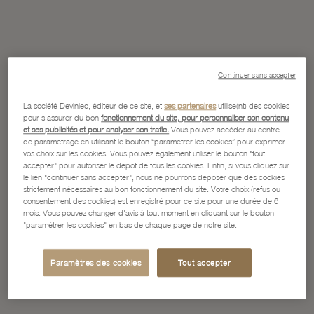
Continuer sans accepter
La société Devinlec, éditeur de ce site, et
ses partenaires
utilise(nt) des cookies
pour s'assurer du bon
fonctionnement du site, pour personnaliser son contenu
et ses publicités et pour analyser son trafic.
Vous pouvez accéder au centre
de paramétrage en utilisant le bouton “paramétrer les cookies” pour exprimer
vos choix sur les cookies. Vous pouvez également utiliser le bouton "tout
accepter" pour autoriser le dépôt de tous les cookies. Enfin, si vous cliquez sur
le lien "continuer sans accepter", nous ne pourrons déposer que des cookies
strictement nécessaires au bon fonctionnement du site. Votre choix (refus ou
consentement des cookies) est enregistré pour ce site pour une durée de 6
mois. Vous pouvez changer d'avis à tout moment en cliquant sur le bouton
"paramétrer les cookies" en bas de chaque page de notre site.
Paramètres des cookies
Tout accepter