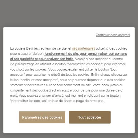
Continuer sans accepter
La société Devinlec, éditeur de ce site, et
ses partenaires
utilise(nt) des cookies
pour s'assurer du bon
fonctionnement du site, pour personnaliser son contenu
et ses publicités et pour analyser son trafic.
Vous pouvez accéder au centre
de paramétrage en utilisant le bouton “paramétrer les cookies” pour exprimer
vos choix sur les cookies. Vous pouvez également utiliser le bouton "tout
accepter" pour autoriser le dépôt de tous les cookies. Enfin, si vous cliquez sur
le lien "continuer sans accepter", nous ne pourrons déposer que des cookies
strictement nécessaires au bon fonctionnement du site. Votre choix (refus ou
consentement des cookies) est enregistré pour ce site pour une durée de 6
mois. Vous pouvez changer d'avis à tout moment en cliquant sur le bouton
"paramétrer les cookies" en bas de chaque page de notre site.
Paramètres des cookies
Tout accepter