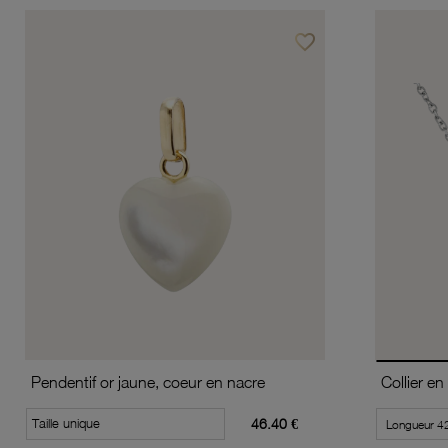
favorite_border
Ajouter à vos favoris
Pendentif or jaune, coeur en nacre
Taille unique
46.40 €