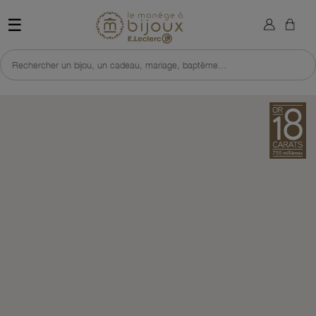
×
Sign in
Retour à l'accueil du site 
☰
You need to be logged in to save products in your wish list.
Rechercher un bijou, un cadeau, mariage, baptême...
Cancel
Sign in