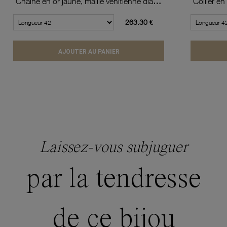
Chaîne en or jaune, maille vénitienne diamantée et torsadée
263.30 €
AJOUTER AU PANIER
Laissez-vous subjuguer
par la tendresse
de ce bijou