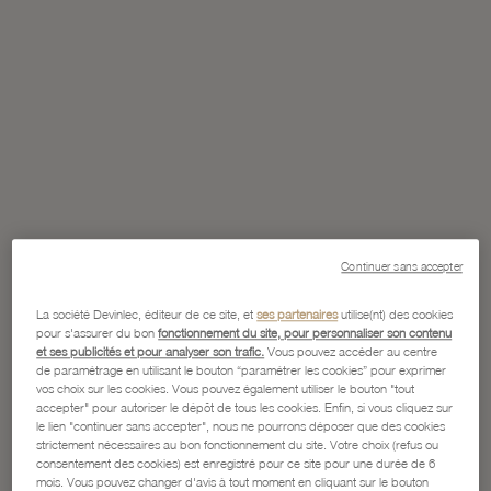
Continuer sans accepter
La société Devinlec, éditeur de ce site, et
ses partenaires
utilise(nt) des cookies
pour s'assurer du bon
fonctionnement du site, pour personnaliser son contenu
et ses publicités et pour analyser son trafic.
Vous pouvez accéder au centre
de paramétrage en utilisant le bouton “paramétrer les cookies” pour exprimer
vos choix sur les cookies. Vous pouvez également utiliser le bouton "tout
accepter" pour autoriser le dépôt de tous les cookies. Enfin, si vous cliquez sur
le lien "continuer sans accepter", nous ne pourrons déposer que des cookies
strictement nécessaires au bon fonctionnement du site. Votre choix (refus ou
consentement des cookies) est enregistré pour ce site pour une durée de 6
mois. Vous pouvez changer d'avis à tout moment en cliquant sur le bouton