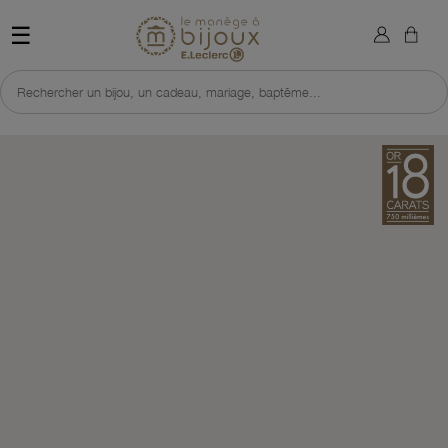
×
Sign in
Retour à l'accueil du site 
☰
You need to be logged in to save products in your wish list.
Rechercher un bijou, un cadeau, mariage, baptême...
Cancel
Sign in