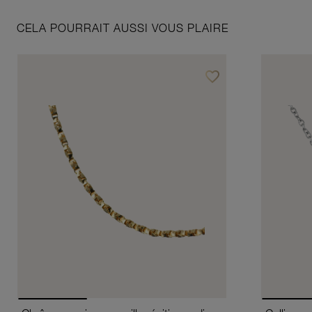
CELA POURRAIT AUSSI VOUS PLAIRE
favorite_border
Ajouter à vos favoris