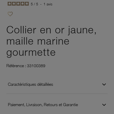
5
/
5
-
1
avis
favorite_border
Ajouter à vos favoris
Collier en or jaune,
maille marine
gourmette
Référence :
33100389
Caractéristiques détaillées
Paiement, Livraison, Retours et Garantie