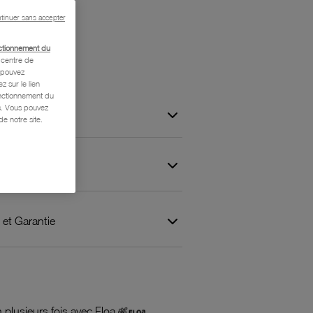
tinuer sans accepter
ctionnement du
centre de
s pouvez
z sur le lien
onctionnement du
is. Vous pouvez
e notre site.
 et Garantie
 plusieurs fois avec Floa