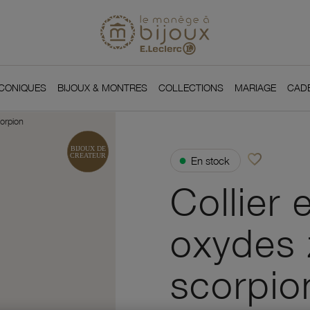
Si
Retour à l'accueil du
You
ICONIQUES
BIJOUX & MONTRES
COLLECTIONS
MARIAGE
CAD
corpion
favorite_border
●
En stock
Ajouter à vos f
Collier 
oxydes 
scorpio