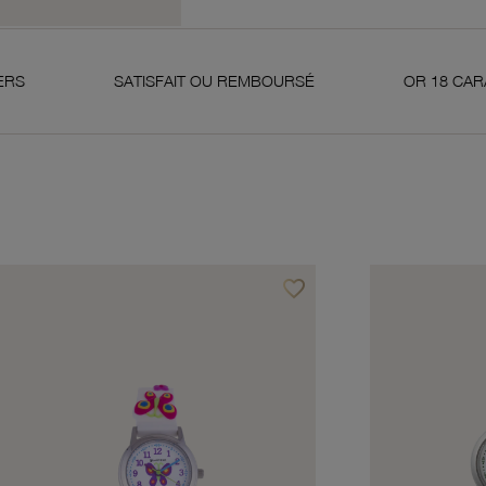
SATISFAIT OU REMBOURSÉ
OR 18 CARATS 750 MILLIÈ
favorite_border
avoris
Ajouter à vos favoris