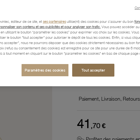
NEU 3
Par le créateur :
Con
vinlec, éditeur de ce site, et
ses partenaires
utilise(nt) des cookies pour s'assurer du bon
fon
Référence :
63000025
rsonnaliser son contenu et ses publicités et pour analyser son trafic.
Vous pouvez accéder au 
n utilisant le bouton “paramétrer les cookies” pour exprimer vos choix sur les cookies. Vou
liser le bouton "tout accepter" pour autoriser le dépôt de tous les cookies. Enfin, si vous clique
ans accepter", nous ne pourrons déposer que des cookies strictement nécessaires au bon f
hoix (refus ou consentement des cookies) est enregistré pour ce site pour une durée de 6 mo
Description
is à tout moment en cliquant sur le bouton "paramétrer les cookies" en bas de chaque page d
Paramètres des cookies
Tout accepter
Caractéristiques détaillées
Paiement, Livraison, Retours
41
,70 €
Profitez des paiements en