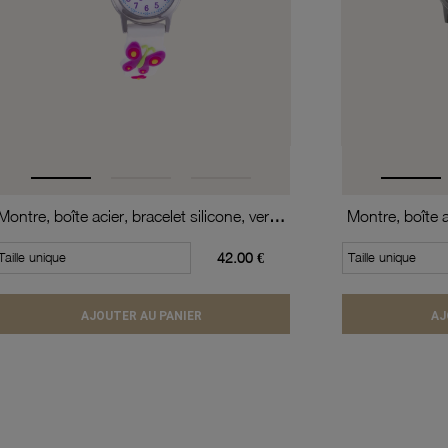
Montre, boîte acier, bracelet silicone, verre minéral, kids
Taille unique
42.00 €
Taille unique
AJOUTER AU PANIER
AJ