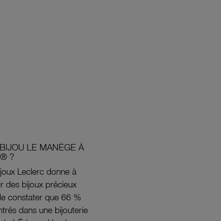
BIJOU LE MANÈGE À
® ?
joux Leclerc donne à
rir des bijoux précieux
s de constater que 66 %
ntrés dans une bijouterie