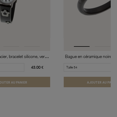
Montre, boîte acier, bracelet silicone, verre minéral, kids
Bague en céramique noire, p
43.00 €
OUTER AU PANIER
AJOUTER AU PANIE