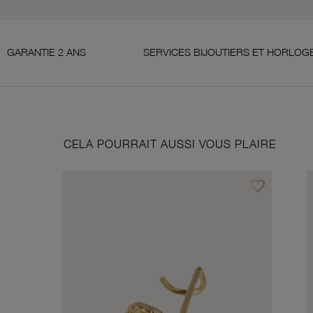
NS
SERVICES BIJOUTIERS ET HORLOGERS
CELA POURRAIT AUSSI VOUS PLAIRE
favorite_border
Ajouter à vos f