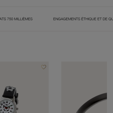
MES
ENGAGEMENTS ÉTHIQUE ET DE QUALITÉ
favorite_border
Ajouter à vos favoris