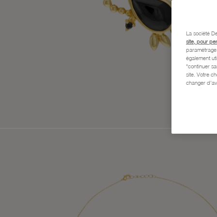
La société De
site, pour pe
paramétrage e
également uti
"continuer s
site. Votre c
changer d'av