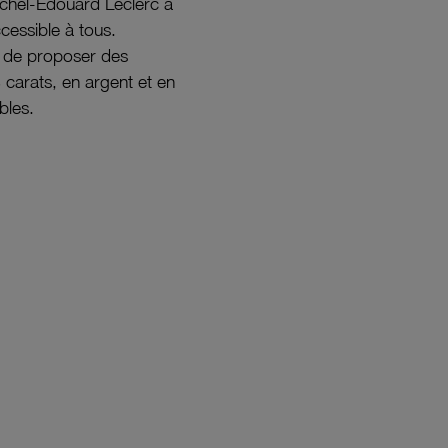
ichel-Édouard Leclerc a
ccessible à tous.
s de proposer des
8 carats, en argent et en
bles.