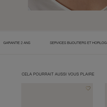
 2 ANS
SERVICES BIJOUTIERS ET HORLOGERS
CELA POURRAIT AUSSI VOUS PLAIRE
favorite_border
Ajouter à vos f