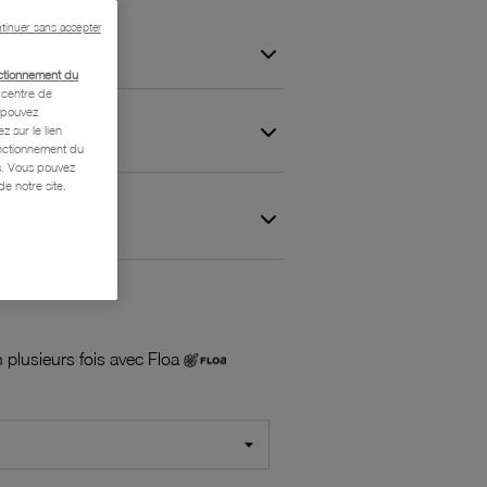
tinuer sans accepter
ctionnement du
centre de
s pouvez
z sur le lien
onctionnement du
is. Vous pouvez
e notre site.
 et Garantie
 plusieurs fois avec Floa