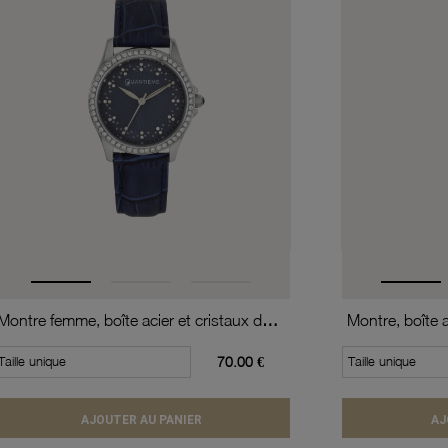
Montre femme, boîte acier et cristaux de synthèse, bracelet en cuir de vache et verre minéral
Taille unique
70.00 €
Taille unique
AJOUTER AU PANIER
AJ