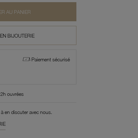
R AU PANIER
 EN BIJOUTERIE
Paiement sécurisé
72h ouvrées
 à en discuter avec nous.
IE