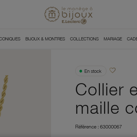
Si
Retour à l'accueil du
You
ICONIQUES
BIJOUX & MONTRES
COLLECTIONS
MARIAGE
CAD
favorite_border
●
En stock
Ajouter à vos f
Collier 
maille 
Référence :
63000067