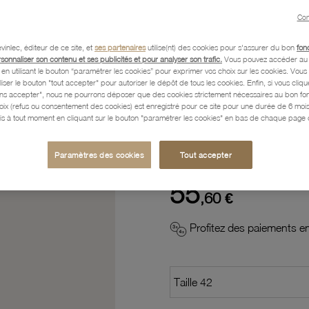
Con
Description
vinlec, éditeur de ce site, et
ses partenaires
utilise(nt) des cookies pour s'assurer du bon
fon
rsonnaliser son contenu et ses publicités et pour analyser son trafic.
Vous pouvez accéder au 
n utilisant le bouton “paramétrer les cookies” pour exprimer vos choix sur les cookies. Vou
Caractéristiques détaillées
liser le bouton "tout accepter" pour autoriser le dépôt de tous les cookies. Enfin, si vous clique
ans accepter", nous ne pourrons déposer que des cookies strictement nécessaires au bon f
hoix (refus ou consentement des cookies) est enregistré pour ce site pour une durée de 6 mo
is à tout moment en cliquant sur le bouton "paramétrer les cookies" en bas de chaque page d
Paiement, Livraison, Retours
Paramètres des cookies
Tout accepter
55
,60 €
Profitez des paiements en