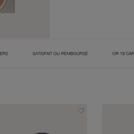
SATISFAIT OU REMBOURSÉ
OR 18 CARATS 750 MI
favorite_border
avoris
Ajouter à vos favoris