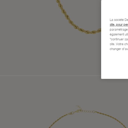
La société De
site, pour pe
paramétrage e
également uti
"continuer s
site. Votre c
changer d'av