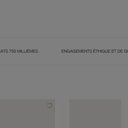
LLIÈMES
ENGAGEMENTS ÉTHIQUE ET DE QUALITÉ
favorite_border
Ajouter à vos favoris