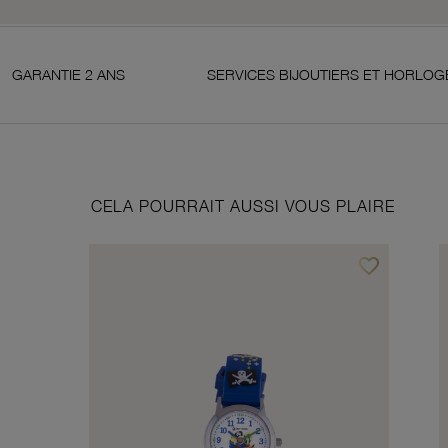
 2 ANS
SERVICES BIJOUTIERS ET HORLOGERS
CELA POURRAIT AUSSI VOUS PLAIRE
favorite_border
Ajouter à vos f