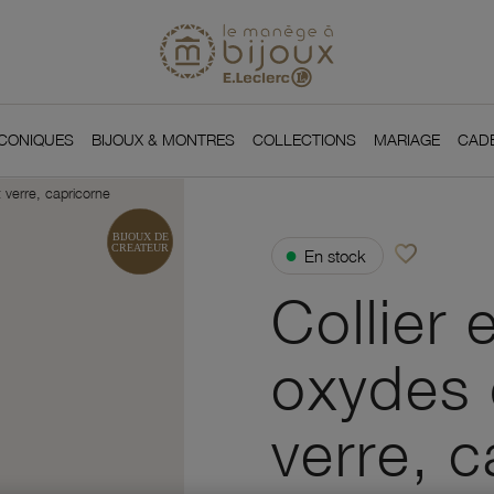
Si
Retour à l'accueil du
You
ICONIQUES
BIJOUX & MONTRES
COLLECTIONS
MARIAGE
CAD
t verre, capricorne
favorite_border
●
En stock
Ajouter à vos f
Collier 
oxydes 
verre, 