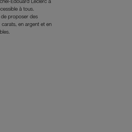
ichel-Édouard Leclerc a
ccessible à tous.
s de proposer des
8 carats, en argent et en
bles.