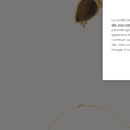
La société De
site, pour pe
paramétrage e
également uti
"continuer s
site. Votre c
changer d'av