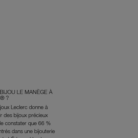
BIJOU LE MANÈGE À
® ?
joux Leclerc donne à
rir des bijoux précieux
s de constater que 66 %
ntrés dans une bijouterie