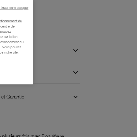
tinuer sans accepter
ctionnement du
centre de
s pouvez
z sur le lien
onctionnement du
is. Vous pouvez
e notre site.
 et Garantie
 plusieurs fois avec Floa