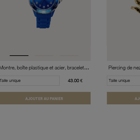
Montre, boîte plastique et acier, bracelet silicone, verre minéral, boys
Piercing de ne
Taille unique
43.00 €
Taille unique
AJOUTER AU PANIER
AJ