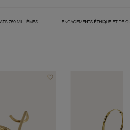
LLIÈMES
ENGAGEMENTS ÉTHIQUE ET DE QUALITÉ
favorite_border
Ajouter à vos favoris