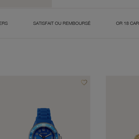
SATISFAIT OU REMBOURSÉ
OR 18 CARATS 750 MI
favorite_border
avoris
Ajouter à vos favoris