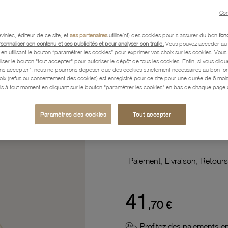
NEU 3
Par le créateur :
Con
vinlec, éditeur de ce site, et
ses partenaires
utilise(nt) des cookies pour s'assurer du bon
fon
Référence :
63000027
rsonnaliser son contenu et ses publicités et pour analyser son trafic.
Vous pouvez accéder au 
n utilisant le bouton “paramétrer les cookies” pour exprimer vos choix sur les cookies. Vou
liser le bouton "tout accepter" pour autoriser le dépôt de tous les cookies. Enfin, si vous clique
ans accepter", nous ne pourrons déposer que des cookies strictement nécessaires au bon f
hoix (refus ou consentement des cookies) est enregistré pour ce site pour une durée de 6 mo
Description
is à tout moment en cliquant sur le bouton "paramétrer les cookies" en bas de chaque page d
Paramètres des cookies
Tout accepter
Caractéristiques détaillées
Paiement, Livraison, Retours
41
,70 €
Profitez des paiements en