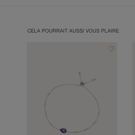
CELA POURRAIT AUSSI VOUS PLAIRE
favorite_border
Ajouter à vos f