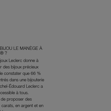
BIJOU LE MANÈGE À
® ?
joux Leclerc donne à
rir des bijoux précieux
s de constater que 66 %
ntrés dans une bijouterie
ichel-Édouard Leclerc a
ccessible à tous.
s de proposer des
8 carats, en argent et en