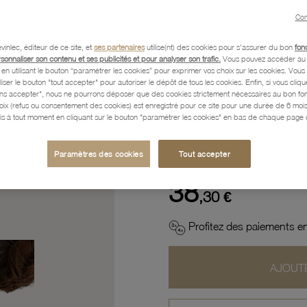
Con
Description
vinlec, éditeur de ce site, et
ses partenaires
utilise(nt) des cookies pour s'assurer du bon
fon
rsonnaliser son contenu et ses publicités et pour analyser son trafic.
Vous pouvez accéder au 
n utilisant le bouton “paramétrer les cookies” pour exprimer vos choix sur les cookies. Vou
Caractéristiques détaillées
liser le bouton "tout accepter" pour autoriser le dépôt de tous les cookies. Enfin, si vous clique
ans accepter", nous ne pourrons déposer que des cookies strictement nécessaires au bon f
hoix (refus ou consentement des cookies) est enregistré pour ce site pour une durée de 6 mo
is à tout moment en cliquant sur le bouton "paramétrer les cookies" en bas de chaque page d
Paiement, Livraison, Retours
Paramètres des cookies
Tout accepter
38
,30 €
Profitez des paiements en
AJOUTE