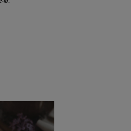
bles.