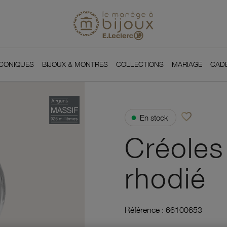
Si
Retour à l'accueil du
You
ICONIQUES
BIJOUX & MONTRES
COLLECTIONS
MARIAGE
CAD
favorite_border
●
En stock
Ajouter à vos f
Créoles
rhodié
Référence :
66100653