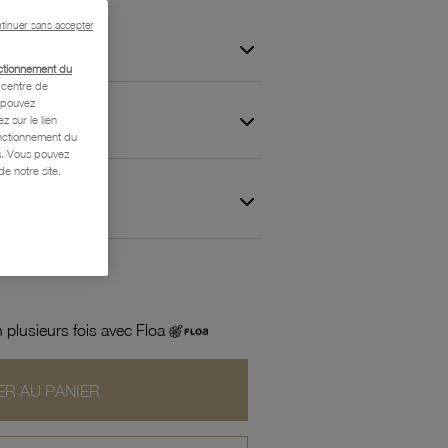
tinuer sans accepter
ctionnement du
centre de
s pouvez
z sur le lien
onctionnement du
is. Vous pouvez
e notre site.
 et Garantie
 plusieurs fois avec Floa
R AU PANIER