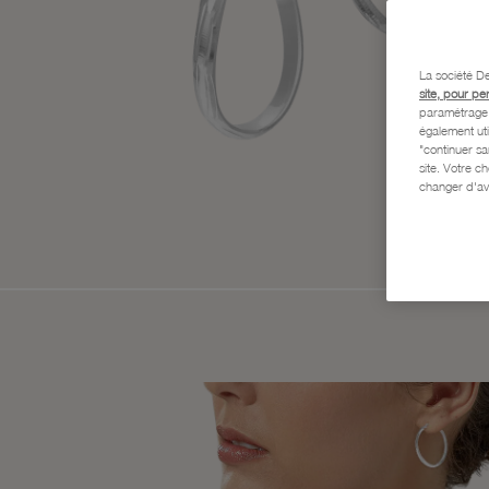
La société De
site, pour pe
paramétrage e
également uti
"continuer s
site. Votre c
changer d'av