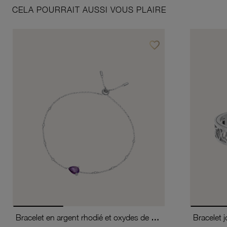
CELA POURRAIT AUSSI VOUS PLAIRE
favorite_border
Ajouter à vos favoris
Bracelet en argent rhodié et oxydes de zirconium