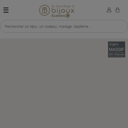
×
Sign in
Retour à l'accueil du site 
☰
You need to be logged in to save products in your wish list.
Rechercher un bijou, un cadeau, mariage, baptême...
Cancel
Sign in