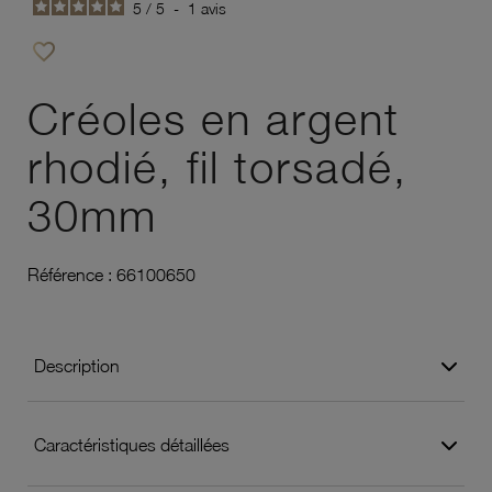
5
/
5
-
1
avis
favorite_border
Ajouter à vos favoris
Créoles en argent
rhodié, fil torsadé,
30mm
Référence :
66100650
Description
Caractéristiques détaillées