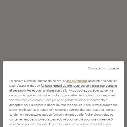
Continuer sans accepter
La société Devinlec, éditeur de ce site, et
ses partenaires
utilise(nt) des cookies
pour s'assurer du bon
fonctionnement du site, pour personnaliser son contenu
et ses publicités et pour analyser son trafic.
Vous pouvez accéder au centre
de paramétrage en utilisant le bouton “paramétrer les cookies” pour exprimer
vos choix sur les cookies. Vous pouvez également utiliser le bouton "tout
accepter" pour autoriser le dépôt de tous les cookies. Enfin, si vous cliquez sur
le lien "continuer sans accepter", nous ne pourrons déposer que des cookies
strictement nécessaires au bon fonctionnement du site. Votre choix (refus ou
consentement des cookies) est enregistré pour ce site pour une durée de 6
mois. Vous pouvez changer d'avis à tout moment en cliquant sur le bouton