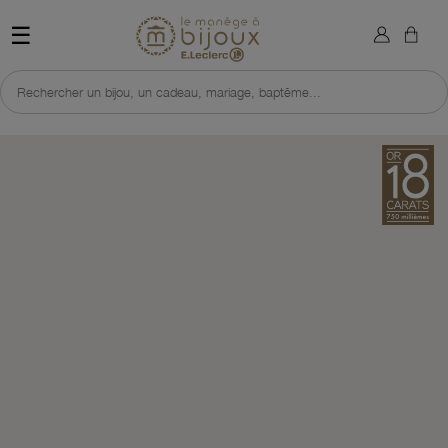
×
Sign in
Retour à l'accueil du site 
☰
You need to be logged in to save products in your wish list.
Rechercher un bijou, un cadeau, mariage, baptême...
Cancel
Sign in