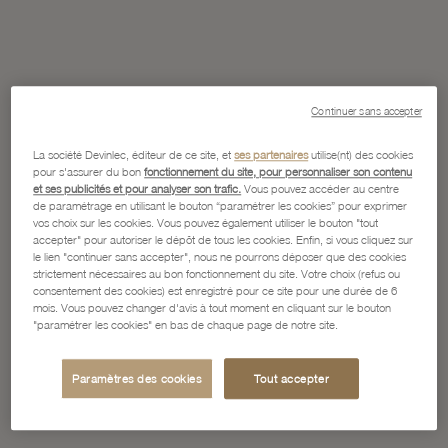
Continuer sans accepter
La société Devinlec, éditeur de ce site, et
ses partenaires
utilise(nt) des cookies
pour s'assurer du bon
fonctionnement du site, pour personnaliser son contenu
et ses publicités et pour analyser son trafic.
Vous pouvez accéder au centre
de paramétrage en utilisant le bouton “paramétrer les cookies” pour exprimer
vos choix sur les cookies. Vous pouvez également utiliser le bouton "tout
accepter" pour autoriser le dépôt de tous les cookies. Enfin, si vous cliquez sur
le lien "continuer sans accepter", nous ne pourrons déposer que des cookies
strictement nécessaires au bon fonctionnement du site. Votre choix (refus ou
consentement des cookies) est enregistré pour ce site pour une durée de 6
mois. Vous pouvez changer d'avis à tout moment en cliquant sur le bouton
"paramétrer les cookies" en bas de chaque page de notre site.
Paramètres des cookies
Tout accepter