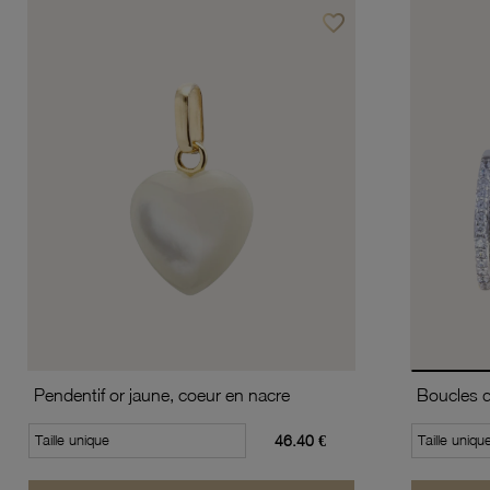
favorite_border
Ajouter à vos favoris
Pendentif or jaune, coeur en nacre
Taille unique
46.40 €
Taille uniqu