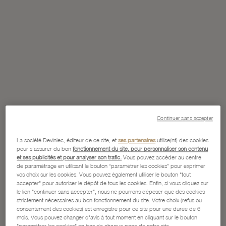
Continuer sans accepter
La société Devinlec, éditeur de ce site, et
ses partenaires
utilise(nt) des cookies
pour s'assurer du bon
fonctionnement du site, pour personnaliser son contenu
et ses publicités et pour analyser son trafic.
Vous pouvez accéder au centre
de paramétrage en utilisant le bouton “paramétrer les cookies” pour exprimer
vos choix sur les cookies. Vous pouvez également utiliser le bouton "tout
accepter" pour autoriser le dépôt de tous les cookies. Enfin, si vous cliquez sur
le lien "continuer sans accepter", nous ne pourrons déposer que des cookies
strictement nécessaires au bon fonctionnement du site. Votre choix (refus ou
consentement des cookies) est enregistré pour ce site pour une durée de 6
mois. Vous pouvez changer d'avis à tout moment en cliquant sur le bouton
"paramétrer les cookies" en bas de chaque page de notre site.