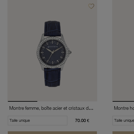
favorite_border
Ajouter à vos favoris
Montre femme, boîte acier et cristaux de synthèse, bracelet en cuir de vache et verre minéral
Taille unique
70.00 €
Taille uniqu