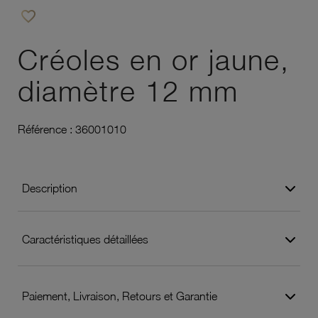
favorite_border
Ajouter à vos favoris
Créoles en or jaune,
diamètre 12 mm
Référence :
36001010
Description
Caractéristiques détaillées
Paiement, Livraison, Retours et Garantie