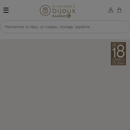
×
Sign in
Retour à l'accueil du site 
☰
You need to be logged in to save products in your wish list.
Rechercher un bijou, un cadeau, mariage, baptême...
Cancel
Sign in