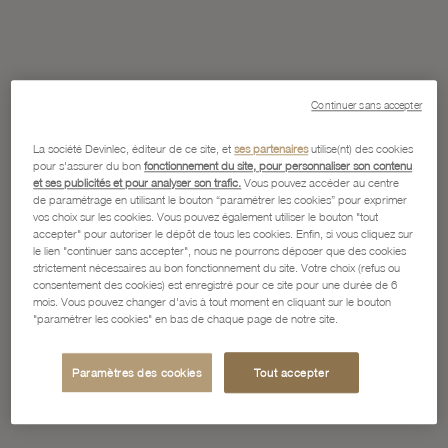
Continuer sans accepter
La société Devinlec, éditeur de ce site, et
ses partenaires
utilise(nt) des cookies
pour s'assurer du bon
fonctionnement du site, pour personnaliser son contenu
et ses publicités et pour analyser son trafic.
Vous pouvez accéder au centre
de paramétrage en utilisant le bouton “paramétrer les cookies” pour exprimer
vos choix sur les cookies. Vous pouvez également utiliser le bouton "tout
accepter" pour autoriser le dépôt de tous les cookies. Enfin, si vous cliquez sur
le lien "continuer sans accepter", nous ne pourrons déposer que des cookies
strictement nécessaires au bon fonctionnement du site. Votre choix (refus ou
consentement des cookies) est enregistré pour ce site pour une durée de 6
mois. Vous pouvez changer d'avis à tout moment en cliquant sur le bouton
"paramétrer les cookies" en bas de chaque page de notre site.
Paramètres des cookies
Tout accepter