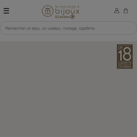
×
Sign in
Retour à l'accueil du site 
☰
You need to be logged in to save products in your wish list.
Rechercher un bijou, un cadeau, mariage, baptême...
Cancel
Sign in