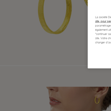
La société De
site, pour pe
paramétrage e
également uti
"continuer s
site. Votre c
changer d'av