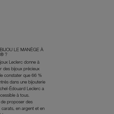
BIJOU LE MANÈGE À
® ?
joux Leclerc donne à
rir des bijoux précieux
s de constater que 66 %
ntrés dans une bijouterie
ichel-Édouard Leclerc a
ccessible à tous.
s de proposer des
8 carats, en argent et en