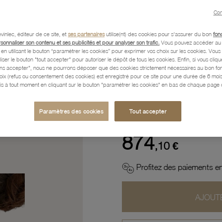
Con
Description
vinlec, éditeur de ce site, et
ses partenaires
utilise(nt) des cookies pour s'assurer du bon
fon
rsonnaliser son contenu et ses publicités et pour analyser son trafic.
Vous pouvez accéder au 
n utilisant le bouton “paramétrer les cookies” pour exprimer vos choix sur les cookies. Vou
liser le bouton "tout accepter" pour autoriser le dépôt de tous les cookies. Enfin, si vous clique
Caractéristiques détaillées
ans accepter", nous ne pourrons déposer que des cookies strictement nécessaires au bon f
hoix (refus ou consentement des cookies) est enregistré pour ce site pour une durée de 6 mo
is à tout moment en cliquant sur le bouton "paramétrer les cookies" en bas de chaque page d
Paiement, Livraison, Retours
Paramètres des cookies
Tout accepter
874
,10 €
Profitez des paiements en
AJOUTE