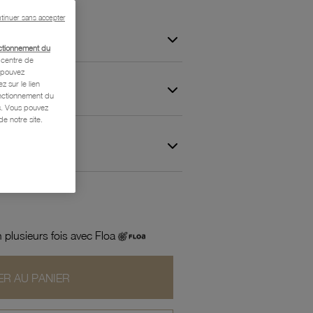
tinuer sans accepter
ctionnement du
centre de
s pouvez
z sur le lien
onctionnement du
is. Vous pouvez
e notre site.
 et Garantie
 plusieurs fois avec Floa
R AU PANIER