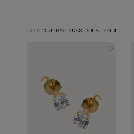
CELA POURRAIT AUSSI VOUS PLAIRE
favorite_border
Ajouter à vos f