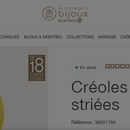
Si
Retour à l'accueil du
You
ICONIQUES
BIJOUX & MONTRES
COLLECTIONS
MARIAGE
CAD
●
En stock
Créoles
striées
Référence :
36001784