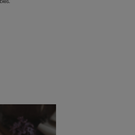
bles.