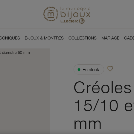
Si
Retour à l'accueil du
You
ICONIQUES
BIJOUX & MONTRES
COLLECTIONS
MARIAGE
CAD
 et diamètre 50 mm
favorite_border
●
En stock
Ajouter à vos f
Créoles 
15/10 e
mm