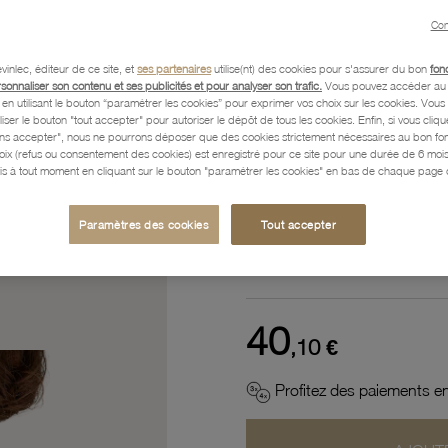
Référence :
66002045
Con
vinlec, éditeur de ce site, et
ses partenaires
utilise(nt) des cookies pour s'assurer du bon
fon
rsonnaliser son contenu et ses publicités et pour analyser son trafic.
Vous pouvez accéder au 
n utilisant le bouton “paramétrer les cookies” pour exprimer vos choix sur les cookies. Vou
Description
liser le bouton "tout accepter" pour autoriser le dépôt de tous les cookies. Enfin, si vous clique
ans accepter", nous ne pourrons déposer que des cookies strictement nécessaires au bon f
hoix (refus ou consentement des cookies) est enregistré pour ce site pour une durée de 6 mo
is à tout moment en cliquant sur le bouton "paramétrer les cookies" en bas de chaque page d
Caractéristiques détaillées
Paramètres des cookies
Tout accepter
Paiement, Livraison, Retours
40
,10 €
Profitez des paiements en