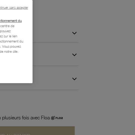
tinuer sans accepter
ctionnement du
centre de
s pouvez
z sur le lien
onctionnement du
is. Vous pouvez
e notre site.
 et Garantie
 plusieurs fois avec Floa