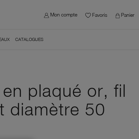
×
gn in
 site - Le Manège à Bijoux
Mon compte
Panier
Favoris
 need to be logged in to save products in your wish list.
EAUX
CATALOGUES
Cancel
Sign in
avoris
en plaqué or, fil
t diamètre 50