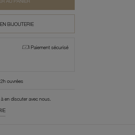
R AU PANIER
 EN BIJOUTERIE
Paiement sécurisé
72h ouvrées
 à en discuter avec nous.
IE