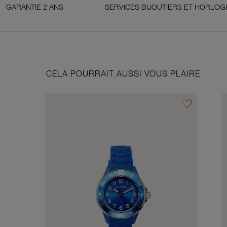
ANS
SERVICES BIJOUTIERS ET HORLOGERS
CELA POURRAIT AUSSI VOUS PLAIRE
favorite_border
Ajouter à vos f