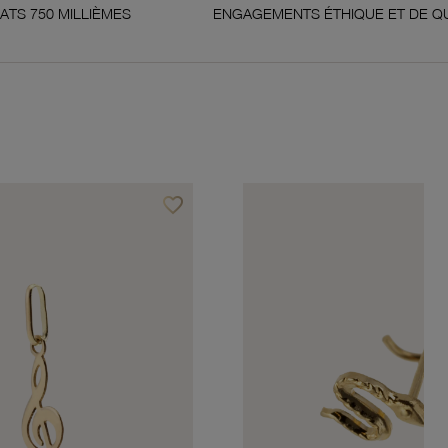
ÈMES
ENGAGEMENTS ÉTHIQUE ET DE QUALITÉ
favorite_border
Ajouter à vos favoris