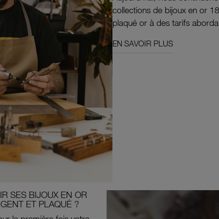
collections de bijoux en or 1
plaqué or à des tarifs aborda
EN SAVOIR PLUS
R SES BIJOUX EN OR
RGENT ET PLAQUÉ ?
ur la première fois votre