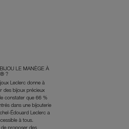
BIJOU LE MANÈGE À
® ?
joux Leclerc donne à
rir des bijoux précieux
s de constater que 66 %
ntrés dans une bijouterie
ichel-Édouard Leclerc a
ccessible à tous.
s de proposer des