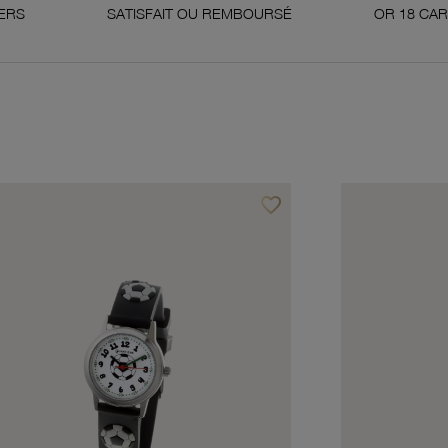
SATISFAIT OU REMBOURSÉ
OR 18 CARATS 750 MILLI
favorite_border
avoris
Ajouter à vos favoris