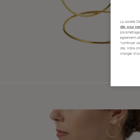
La société De
site, pour pe
paramétrage e
également uti
"continuer s
site. Votre c
changer d'av