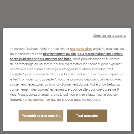
Continuer sans accepter
La société Devinlec, éditeur de ce site, et
ses partenaires
utilise(nt) des cookies
pour s'assurer du bon
fonctionnement du site, pour personnaliser son contenu
et ses publicités et pour analyser son trafic.
Vous pouvez accéder au centre
de paramétrage en utilisant le bouton “paramétrer les cookies” pour exprimer
vos choix sur les cookies. Vous pouvez également utiliser le bouton "tout
accepter" pour autoriser le dépôt de tous les cookies. Enfin, si vous cliquez sur
le lien "continuer sans accepter", nous ne pourrons déposer que des cookies
strictement nécessaires au bon fonctionnement du site. Votre choix (refus ou
consentement des cookies) est enregistré pour ce site pour une durée de 6
mois. Vous pouvez changer d'avis à tout moment en cliquant sur le bouton
"paramétrer les cookies" en bas de chaque page de notre site.
Paramètres des cookies
Tout accepter