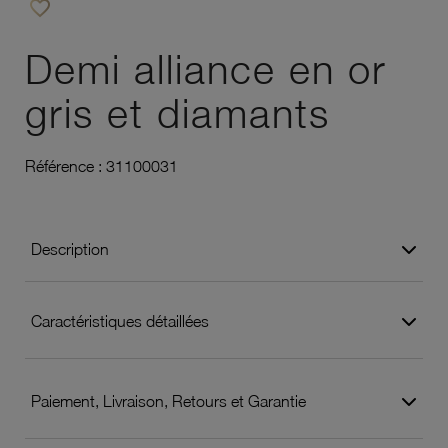
favorite_border
Ajouter à vos favoris
Demi alliance en or
gris et diamants
Référence :
31100031
Description
Caractéristiques détaillées
Paiement, Livraison, Retours et Garantie