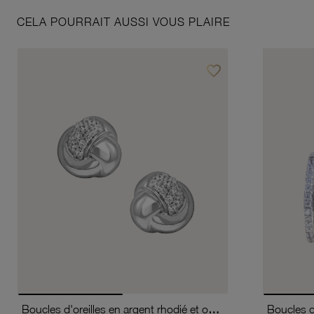
CELA POURRAIT AUSSI VOUS PLAIRE
favorite_border
Ajouter à vos favoris
Boucles d'oreilles en argent rhodié et oxydes de zirconium