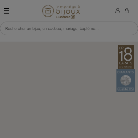
×
Sign in
Retour à l'accueil du site 
☰
You need to be logged in to save products in your wish list.
Rechercher un bijou, un cadeau, mariage, baptême...
Cancel
Sign in