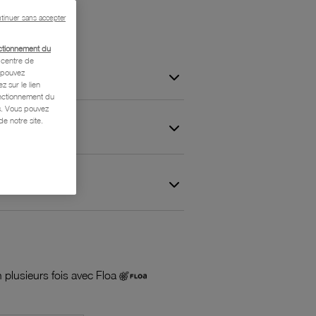
tinuer sans accepter
ctionnement du
centre de
s pouvez
z sur le lien
onctionnement du
is. Vous pouvez
e notre site.
 et Garantie
 plusieurs fois avec Floa