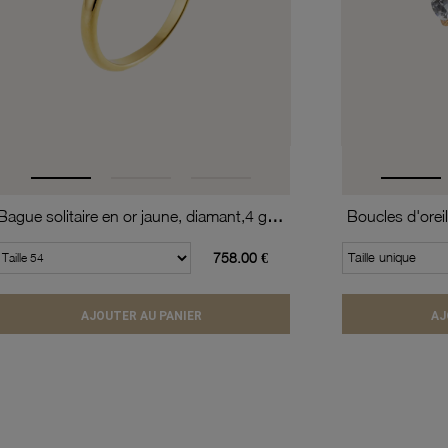
Bague solitaire en or jaune, diamant,4 griffes
758.00 €
Taille unique
AJOUTER AU PANIER
AJ