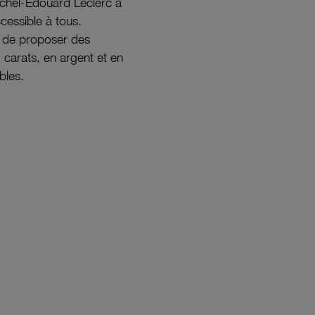
ichel-Édouard Leclerc a
ccessible à tous.
s de proposer des
8 carats, en argent et en
bles.