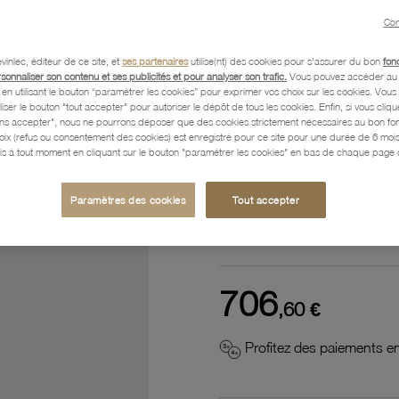
Référence :
31106359
Con
vinlec, éditeur de ce site, et
ses partenaires
utilise(nt) des cookies pour s'assurer du bon
fon
rsonnaliser son contenu et ses publicités et pour analyser son trafic.
Vous pouvez accéder au 
n utilisant le bouton “paramétrer les cookies” pour exprimer vos choix sur les cookies. Vou
Description
liser le bouton "tout accepter" pour autoriser le dépôt de tous les cookies. Enfin, si vous clique
ans accepter", nous ne pourrons déposer que des cookies strictement nécessaires au bon f
hoix (refus ou consentement des cookies) est enregistré pour ce site pour une durée de 6 mo
is à tout moment en cliquant sur le bouton "paramétrer les cookies" en bas de chaque page d
Caractéristiques détaillées
Paramètres des cookies
Tout accepter
Paiement, Livraison, Retours
706
,60 €
Profitez des paiements en