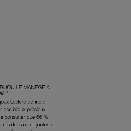
BIJOU LE MANÈGE À
® ?
joux Leclerc donne à
rir des bijoux précieux
s de constater que 66 %
ntrés dans une bijouterie