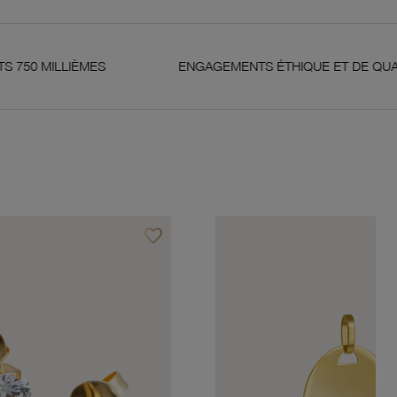
S
ENGAGEMENTS ÉTHIQUE ET DE QUALITÉ
favorite_border
Ajouter à vos favoris