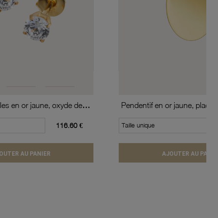
Boucles d'oreilles en or jaune, oxyde de zirconium (moyen modèle).
Pendentif en or jaune, plaque
116.60 €
Taille unique
OUTER AU PANIER
AJOUTER AU PANIE