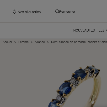
Nos bijouteries
Rechercher
NOUVEAUTÉS
LES 
Accueil
Femme
Alliance
Demi alliance en or rhodié, saphirs et di