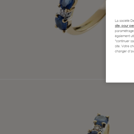
La société De
site, pour pe
paramétrage e
également uti
"continuer s
site. Votre c
changer d'av