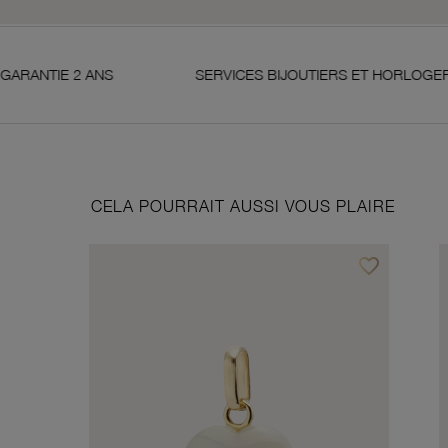
SERVICES BIJOUTIERS ET HORLOGERS
SA
CELA POURRAIT AUSSI VOUS PLAIRE
favorite_border
Ajouter à vos f