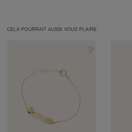
CELA POURRAIT AUSSI VOUS PLAIRE
favorite_border
Ajouter à vos favoris