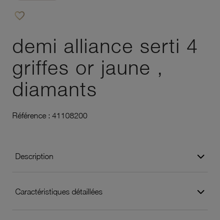
favorite_border
Ajouter à vos favoris
demi alliance serti 4
griffes or jaune ,
diamants
Référence :
41108200
Description
Caractéristiques détaillées