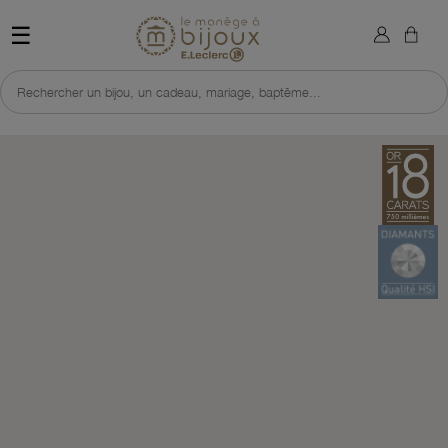
×
Sign in
Retour à l'accueil du site 
☰
You need to be logged in to save products in your wish list.
Rechercher un bijou, un cadeau, mariage, baptême...
Cancel
Sign in