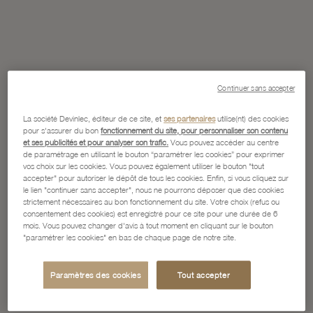
Continuer sans accepter
La société Devinlec, éditeur de ce site, et
ses partenaires
utilise(nt) des cookies
pour s'assurer du bon
fonctionnement du site, pour personnaliser son contenu
et ses publicités et pour analyser son trafic.
Vous pouvez accéder au centre
de paramétrage en utilisant le bouton “paramétrer les cookies” pour exprimer
vos choix sur les cookies. Vous pouvez également utiliser le bouton "tout
accepter" pour autoriser le dépôt de tous les cookies. Enfin, si vous cliquez sur
le lien "continuer sans accepter", nous ne pourrons déposer que des cookies
strictement nécessaires au bon fonctionnement du site. Votre choix (refus ou
consentement des cookies) est enregistré pour ce site pour une durée de 6
mois. Vous pouvez changer d'avis à tout moment en cliquant sur le bouton
"paramétrer les cookies" en bas de chaque page de notre site.
Paramètres des cookies
Tout accepter