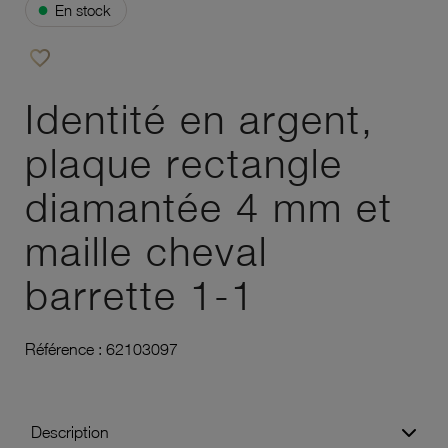
●
En stock
favorite_border
Ajouter à vos favoris
Identité en argent,
plaque rectangle
diamantée 4 mm et
maille cheval
barrette 1-1
Référence :
62103097
Description