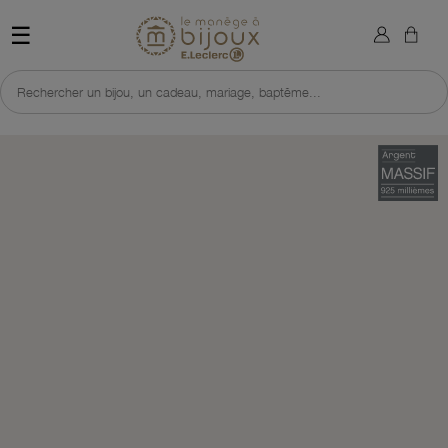
×
Sign in
Retour à l'accueil du site 
☰
You need to be logged in to save products in your wish list.
Rechercher un bijou, un cadeau, mariage, baptême...
Cancel
Sign in