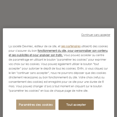
Continuer sans accepter
La société Devinlec, éditeur de ce site, et
ses partenaires
utilise(nt) des cookies
pour s'assurer du bon
fonctionnement du site, pour personnaliser son contenu
et ses publicités et pour analyser son trafic.
Vous pouvez accéder au centre
de paramétrage en utilisant le bouton “paramétrer les cookies” pour exprimer
vos choix sur les cookies. Vous pouvez également utiliser le bouton "tout
accepter" pour autoriser le dépôt de tous les cookies. Enfin, si vous cliquez sur
le lien "continuer sans accepter", nous ne pourrons déposer que des cookies
strictement nécessaires au bon fonctionnement du site. Votre choix (refus ou
consentement des cookies) est enregistré pour ce site pour une durée de 6
mois. Vous pouvez changer d'avis à tout moment en cliquant sur le bouton
"paramétrer les cookies" en bas de chaque page de notre site.
Paramètres des cookies
Tout accepter