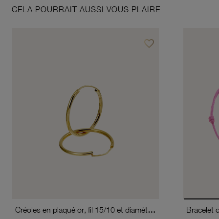
CELA POURRAIT AUSSI VOUS PLAIRE
favorite_border
Ajouter à vos favoris
Créoles en plaqué or, fil 15/10 et diamètre 20 mm