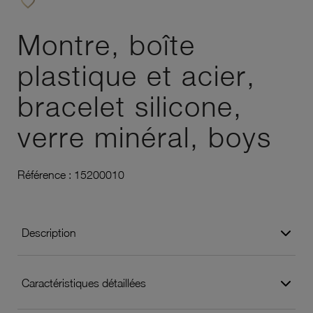
favorite_border
Ajouter à vos favoris
Montre, boîte
plastique et acier,
bracelet silicone,
verre minéral, boys
Référence :
15200010
Description
Caractéristiques détaillées