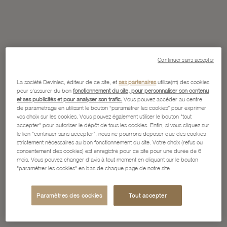
Continuer sans accepter
La société Devinlec, éditeur de ce site, et
ses partenaires
utilise(nt) des cookies
pour s'assurer du bon
fonctionnement du site, pour personnaliser son contenu
et ses publicités et pour analyser son trafic.
Vous pouvez accéder au centre
de paramétrage en utilisant le bouton “paramétrer les cookies” pour exprimer
vos choix sur les cookies. Vous pouvez également utiliser le bouton "tout
accepter" pour autoriser le dépôt de tous les cookies. Enfin, si vous cliquez sur
le lien "continuer sans accepter", nous ne pourrons déposer que des cookies
strictement nécessaires au bon fonctionnement du site. Votre choix (refus ou
consentement des cookies) est enregistré pour ce site pour une durée de 6
mois. Vous pouvez changer d'avis à tout moment en cliquant sur le bouton
"paramétrer les cookies" en bas de chaque page de notre site.
Paramètres des cookies
Tout accepter