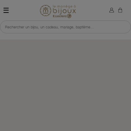
×
Sign in
Retour à l'accueil du site 
☰
You need to be logged in to save products in your wish list.
Rechercher un bijou, un cadeau, mariage, baptême...
Cancel
Sign in