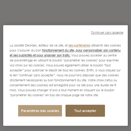
Continuer sans accepter
La société Devinlec, éditeur de ce site, et
ses partenaires
utilise(nt) des cookies
pour s'assurer du bon
fonctionnement du site, pour personnaliser son contenu
et ses publicités et pour analyser son trafic.
Vous pouvez accéder au centre
de paramétrage en utilisant le bouton “paramétrer les cookies” pour exprimer
vos choix sur les cookies. Vous pouvez également utiliser le bouton "tout
accepter" pour autoriser le dépôt de tous les cookies. Enfin, si vous cliquez sur
le lien "continuer sans accepter", nous ne pourrons déposer que des cookies
strictement nécessaires au bon fonctionnement du site. Votre choix (refus ou
consentement des cookies) est enregistré pour ce site pour une durée de 6
mois. Vous pouvez changer d'avis à tout moment en cliquant sur le bouton
"paramétrer les cookies" en bas de chaque page de notre site.
Paramètres des cookies
Tout accepter