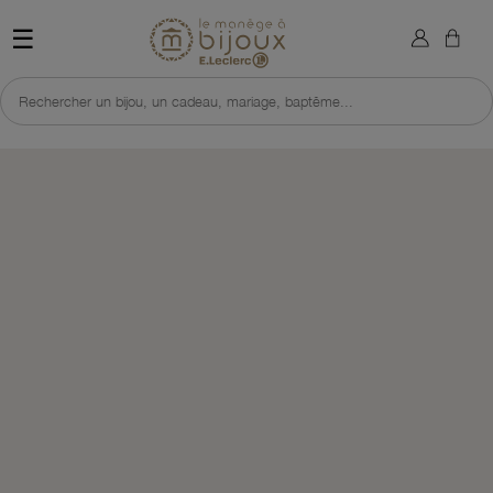
×
Sign in
Retour à l'accueil du site 
☰
You need to be logged in to save products in your wish list.
Rechercher un bijou, un cadeau, mariage, baptême...
Cancel
Sign in