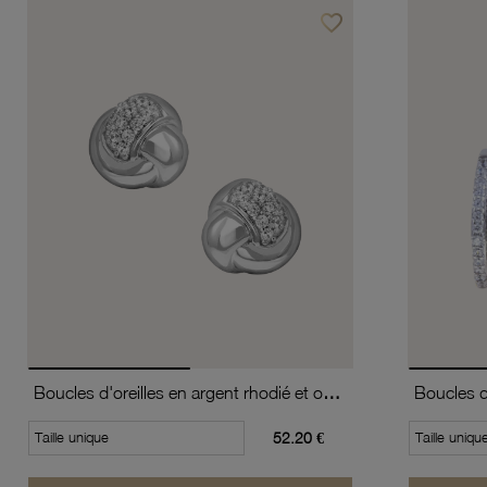
favorite_border
Ajouter à vos favoris
Boucles d'oreilles en argent rhodié et oxydes de zirconium
Taille unique
52.20 €
Taille uniqu