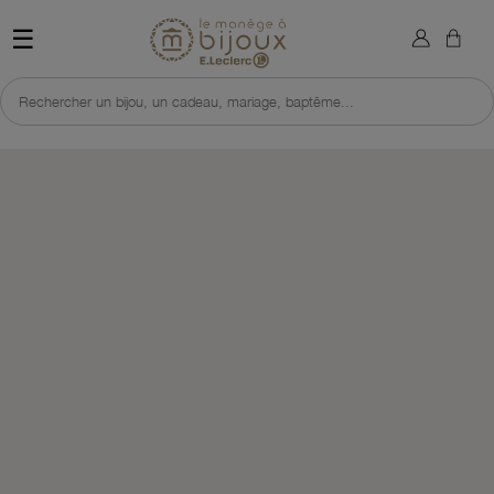
×
Sign in
Retour à l'accueil du site 
☰
You need to be logged in to save products in your wish list.
Rechercher un bijou, un cadeau, mariage, baptême...
Cancel
Sign in