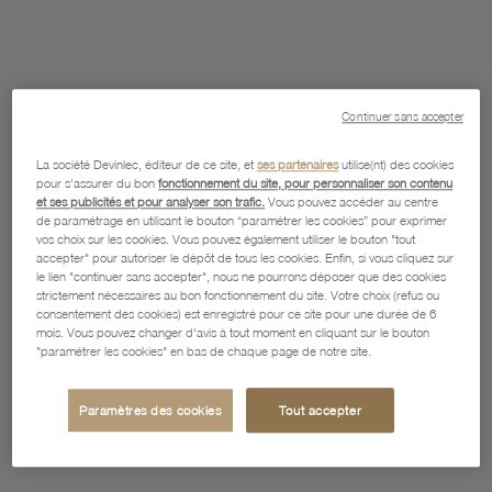
Continuer sans accepter
La société Devinlec, éditeur de ce site, et
ses partenaires
utilise(nt) des cookies
pour s'assurer du bon
fonctionnement du site, pour personnaliser son contenu
et ses publicités et pour analyser son trafic.
Vous pouvez accéder au centre
de paramétrage en utilisant le bouton “paramétrer les cookies” pour exprimer
vos choix sur les cookies. Vous pouvez également utiliser le bouton "tout
accepter" pour autoriser le dépôt de tous les cookies. Enfin, si vous cliquez sur
le lien "continuer sans accepter", nous ne pourrons déposer que des cookies
strictement nécessaires au bon fonctionnement du site. Votre choix (refus ou
consentement des cookies) est enregistré pour ce site pour une durée de 6
mois. Vous pouvez changer d'avis à tout moment en cliquant sur le bouton
"paramétrer les cookies" en bas de chaque page de notre site.
Paramètres des cookies
Tout accepter