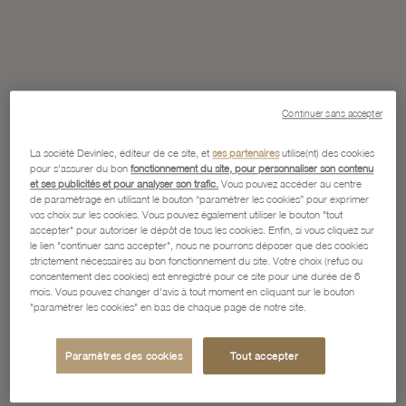
Continuer sans accepter
La société Devinlec, éditeur de ce site, et
ses partenaires
utilise(nt) des cookies
pour s'assurer du bon
fonctionnement du site, pour personnaliser son contenu
et ses publicités et pour analyser son trafic.
Vous pouvez accéder au centre
de paramétrage en utilisant le bouton “paramétrer les cookies” pour exprimer
vos choix sur les cookies. Vous pouvez également utiliser le bouton "tout
accepter" pour autoriser le dépôt de tous les cookies. Enfin, si vous cliquez sur
le lien "continuer sans accepter", nous ne pourrons déposer que des cookies
strictement nécessaires au bon fonctionnement du site. Votre choix (refus ou
consentement des cookies) est enregistré pour ce site pour une durée de 6
mois. Vous pouvez changer d'avis à tout moment en cliquant sur le bouton
"paramétrer les cookies" en bas de chaque page de notre site.
Paramètres des cookies
Tout accepter