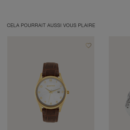
CELA POURRAIT AUSSI VOUS PLAIRE
favorite_border
Ajouter à vos favoris