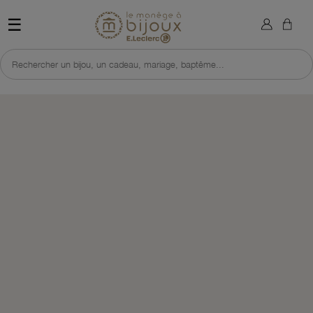
×
Sign in
Retour à l'accueil du site 
☰
You need to be logged in to save products in your wish list.
Rechercher un bijou, un cadeau, mariage, baptême...
Cancel
Sign in