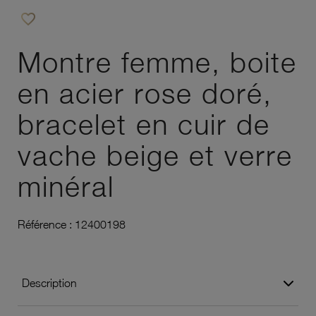
favorite_border
Ajouter à vos favoris
Montre femme, boite
en acier rose doré,
bracelet en cuir de
vache beige et verre
minéral
Référence :
12400198
Description