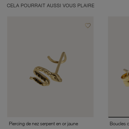
CELA POURRAIT AUSSI VOUS PLAIRE
favorite_border
Ajouter à vos favoris
Piercing de nez serpent en or jaune
Boucles d'