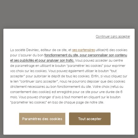
Continuer sans accepter
La société Devinlec, éditeur de ce site, et
ses partenaires
utilise(nt) des cookies
pour s'assurer du bon
fonctionnement du site, pour personnaliser son contenu
et ses publicités et pour analyser son trafic.
Vous pouvez accéder au centre
de paramétrage en utilisant le bouton “paramétrer les cookies” pour exprimer
vos choix sur les cookies. Vous pouvez également utiliser le bouton "tout
accepter" pour autoriser le dépôt de tous les cookies. Enfin, si vous cliquez sur
le lien "continuer sans accepter", nous ne pourrons déposer que des cookies
strictement nécessaires au bon fonctionnement du site. Votre choix (refus ou
consentement des cookies) est enregistré pour ce site pour une durée de 6
mois. Vous pouvez changer d'avis à tout moment en cliquant sur le bouton
"paramétrer les cookies" en bas de chaque page de notre site.
Paramètres des cookies
Tout accepter