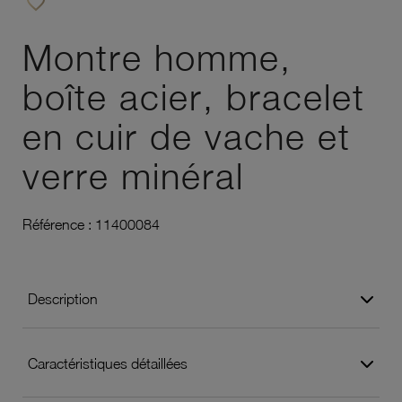
favorite_border
Ajouter à vos favoris
Montre homme,
boîte acier, bracelet
en cuir de vache et
verre minéral
Référence :
11400084
Description
Caractéristiques détaillées