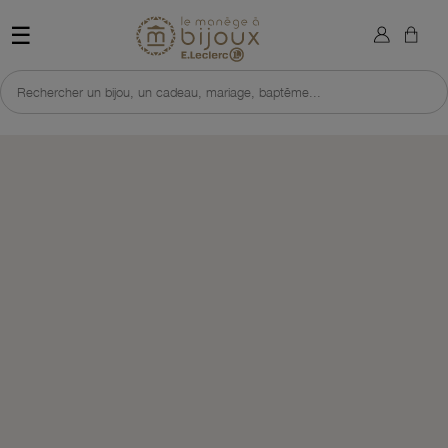
×
Sign in
Retour à l'accueil du site 
☰
You need to be logged in to save products in your wish list.
Rechercher un bijou, un cadeau, mariage, baptême...
Cancel
Sign in