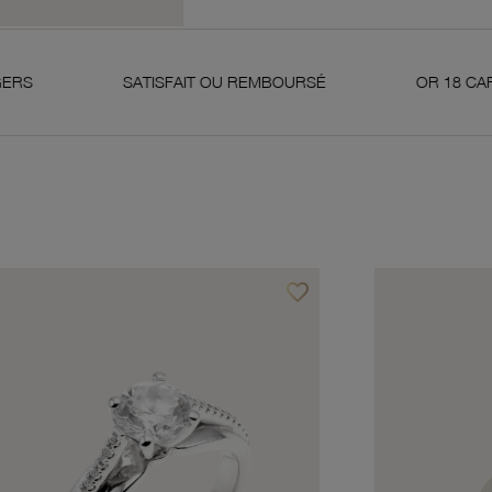
SATISFAIT OU REMBOURSÉ
OR 18 CARATS 750 MIL
favorite_border
avoris
Ajouter à vos favoris