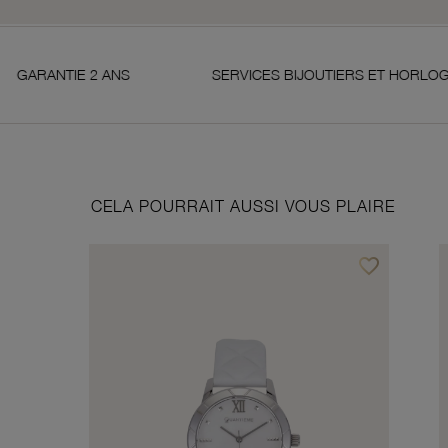
2 ANS
SERVICES BIJOUTIERS ET HORLOGERS
CELA POURRAIT AUSSI VOUS PLAIRE
favorite_border
Ajouter à vos f