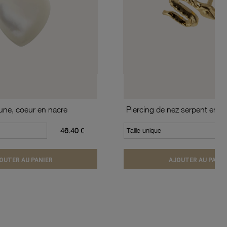
aune, coeur en nacre
Piercing de nez serpent en or
46.40 €
Taille unique
OUTER AU PANIER
AJOUTER AU PANIE