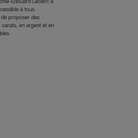
ichel-Édouard Leclerc a
ccessible à tous.
s de proposer des
8 carats, en argent et en
bles.