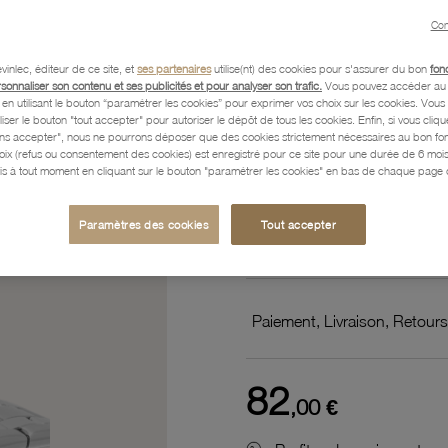
minéral
Con
vinlec, éditeur de ce site, et
ses partenaires
utilise(nt) des cookies pour s'assurer du bon
fon
Référence :
11603023
rsonnaliser son contenu et ses publicités et pour analyser son trafic.
Vous pouvez accéder au 
n utilisant le bouton “paramétrer les cookies” pour exprimer vos choix sur les cookies. Vou
liser le bouton "tout accepter" pour autoriser le dépôt de tous les cookies. Enfin, si vous clique
ans accepter", nous ne pourrons déposer que des cookies strictement nécessaires au bon f
hoix (refus ou consentement des cookies) est enregistré pour ce site pour une durée de 6 mo
Description
is à tout moment en cliquant sur le bouton "paramétrer les cookies" en bas de chaque page d
Paramètres des cookies
Tout accepter
Caractéristiques détaillées
Paiement, Livraison, Retours
82
,00 €