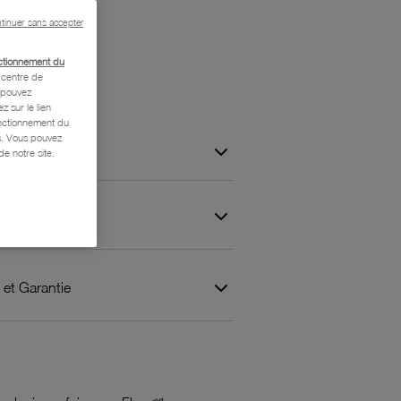
tinuer sans accepter
ctionnement du
centre de
s pouvez
z sur le lien
onctionnement du
is. Vous pouvez
e notre site.
 et Garantie