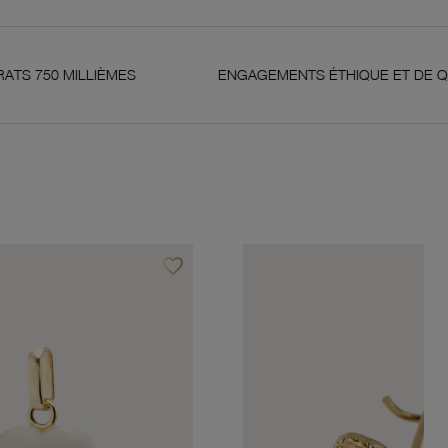
LIÈMES
ENGAGEMENTS ÉTHIQUE ET DE QUALITÉ
favorite_border
Ajouter à vos favoris