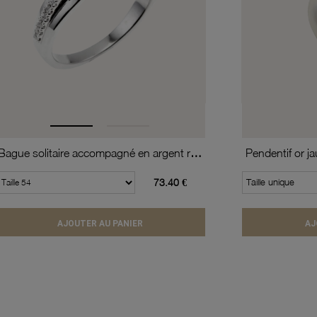
Bague solitaire accompagné en argent rhodié, oxydes de zirconium
Pendentif or j
73.40 €
Taille unique
AJOUTER AU PANIER
AJ