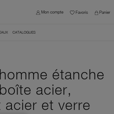
×
gn in
 site - Le Manège à Bijoux
Mon compte
Panier
Favoris
 need to be logged in to save products in your wish list.
EAUX
CATALOGUES
Cancel
Sign in
avoris
 homme étanche
boîte acier,
 acier et verre