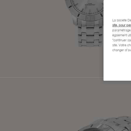
La société De
site, pour pe
paramétrage e
également uti
"continuer s
site. Votre c
changer d'av