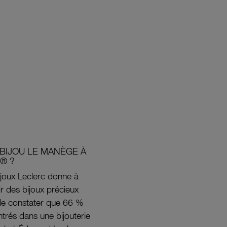
BIJOU LE MANÈGE À
® ?
joux Leclerc donne à
rir des bijoux précieux
s de constater que 66 %
ntrés dans une bijouterie