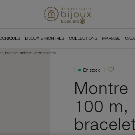
Si
Retour à l'accueil du
You
ICONIQUES
BIJOUX & MONTRES
COLLECTIONS
MARIAGE
CAD
 bracelet acier et verre minéral
favorite_border
●
En stock
Ajouter à vos f
Montre
100 m, 
bracelet