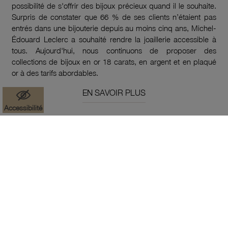
possibilité de s'offrir des bijoux précieux quand il le souhaite.
Surpris de constater que 66 % de ses clients n’étaient pas
entrés dans une bijouterie depuis au moins cinq ans, Michel-
Édouard Leclerc a souhaité rendre la joaillerie accessible à
tous. Aujourd'hui, nous continuons de proposer des
collections de bijoux en or 18 carats, en argent et en plaqué
or à des tarifs abordables.
EN SAVOIR PLUS
Accessibilité