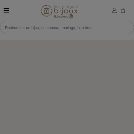
×
Sign in
Retour à l'accueil du site 
☰
You need to be logged in to save products in your wish list.
Rechercher un bijou, un cadeau, mariage, baptême...
Cancel
Sign in