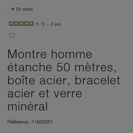
●
En stock
5
/
5
-
2
avis
favorite_border
Ajouter à vos favoris
Montre homme
étanche 50 mètres,
boîte acier, bracelet
acier et verre
minéral
Référence :
11600051