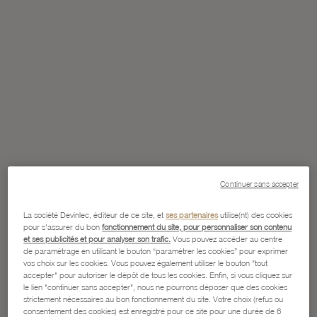
Continuer sans accepter
La société Devinlec, éditeur de ce site, et
ses partenaires
utilise(nt) des cookies
pour s'assurer du bon
fonctionnement du site, pour personnaliser son contenu
et ses publicités et pour analyser son trafic.
Vous pouvez accéder au centre
de paramétrage en utilisant le bouton “paramétrer les cookies” pour exprimer
vos choix sur les cookies. Vous pouvez également utiliser le bouton "tout
accepter" pour autoriser le dépôt de tous les cookies. Enfin, si vous cliquez sur
le lien "continuer sans accepter", nous ne pourrons déposer que des cookies
strictement nécessaires au bon fonctionnement du site. Votre choix (refus ou
consentement des cookies) est enregistré pour ce site pour une durée de 6