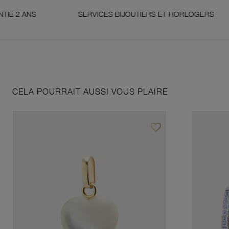
S
SERVICES BIJOUTIERS ET HORLOGERS
S
CELA POURRAIT AUSSI VOUS PLAIRE
favorite_border
Ajouter à vos favoris