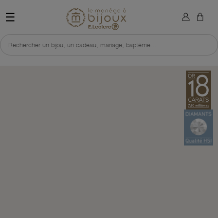
×
Sign in
Retour à l'accueil du site 
☰
You need to be logged in to save products in your wish list.
Rechercher un bijou, un cadeau, mariage, baptême...
Cancel
Sign in