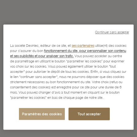
Continuer sans accepter
La société Devinlec, éditeur de ce site, et
ses partenaires
utilise(nt) des cookies
pour s'assurer du bon
fonctionnement du site, pour personnaliser son contenu
et ses publicités et pour analyser son trafic.
Vous pouvez accéder au centre
de paramétrage en utilisant le bouton “paramétrer les cookies” pour exprimer
vos choix sur les cookies. Vous pouvez également utiliser le bouton "tout
accepter" pour autoriser le dépôt de tous les cookies. Enfin, si vous cliquez sur
le lien "continuer sans accepter", nous ne pourrons déposer que des cookies
strictement nécessaires au bon fonctionnement du site. Votre choix (refus ou
consentement des cookies) est enregistré pour ce site pour une durée de 6
mois. Vous pouvez changer d'avis à tout moment en cliquant sur le bouton
"paramétrer les cookies" en bas de chaque page de notre site.
Paramètres des cookies
Tout accepter