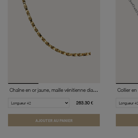
Chaîne en or jaune, maille vénitienne diamantée et torsadée
263.30 €
AJOUTER AU PANIER