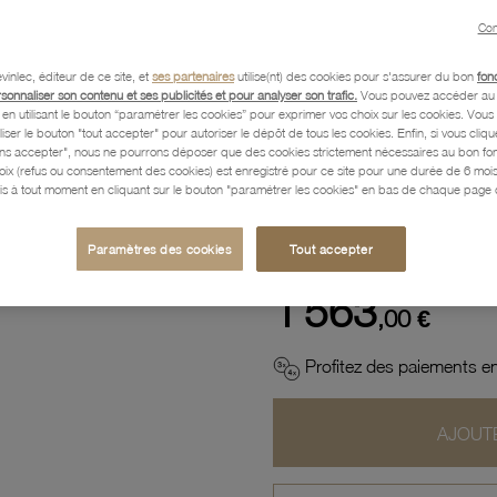
Con
Description
vinlec, éditeur de ce site, et
ses partenaires
utilise(nt) des cookies pour s'assurer du bon
fon
rsonnaliser son contenu et ses publicités et pour analyser son trafic.
Vous pouvez accéder au 
n utilisant le bouton “paramétrer les cookies” pour exprimer vos choix sur les cookies. Vou
Caractéristiques détaillées
liser le bouton "tout accepter" pour autoriser le dépôt de tous les cookies. Enfin, si vous clique
ans accepter", nous ne pourrons déposer que des cookies strictement nécessaires au bon f
hoix (refus ou consentement des cookies) est enregistré pour ce site pour une durée de 6 mo
is à tout moment en cliquant sur le bouton "paramétrer les cookies" en bas de chaque page d
Paiement, Livraison, Retours
Paramètres des cookies
Tout accepter
1 563
,00 €
Profitez des paiements en
AJOUTE