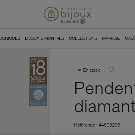
Si
Retour à l'accueil du
You
ICONIQUES
BIJOUX & MONTRES
COLLECTIONS
MARIAGE
CAD
favorite_border
●
En stock
Ajouter à vos f
Pendent
diamant,
Référence :
44509206