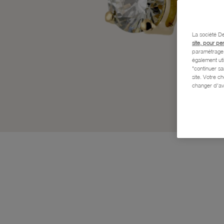
La société De
site, pour pe
paramétrage e
également uti
"continuer s
site. Votre c
changer d'av