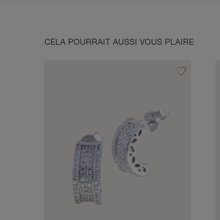
CELA POURRAIT AUSSI VOUS PLAIRE
favorite_border
Ajouter à vos f