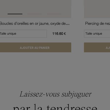
Boucles d'oreilles en or jaune, oxyde de zirconium (moyen modèle).
Piercing de ne
Taille unique
116.60 €
Taille unique
AJOUTER AU PANIER
AJ
Laissez-vous subjuguer
par la tendresse