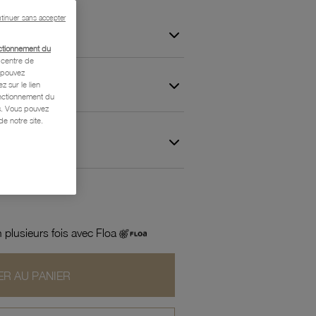
tinuer sans accepter
ctionnement du
centre de
s pouvez
z sur le lien
onctionnement du
is. Vous pouvez
e notre site.
 et Garantie
 plusieurs fois avec Floa
R AU PANIER