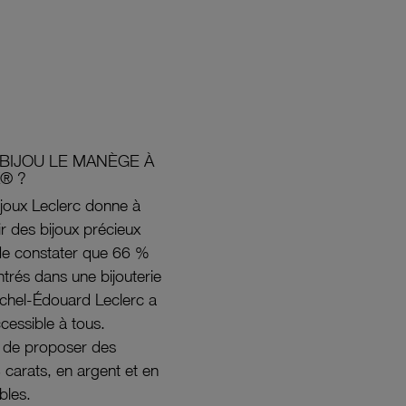
BIJOU LE MANÈGE À
® ?
joux Leclerc donne à
rir des bijoux précieux
s de constater que 66 %
ntrés dans une bijouterie
ichel-Édouard Leclerc a
ccessible à tous.
s de proposer des
8 carats, en argent et en
bles.