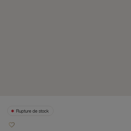
●
Rupture de stock
favorite_border
Ajouter à vos favoris