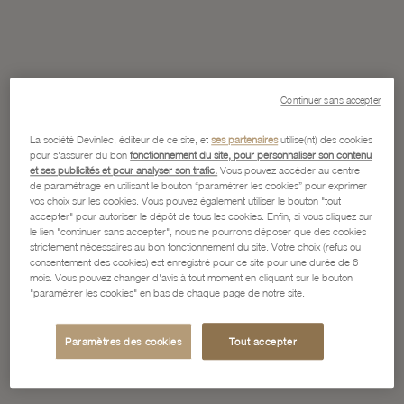
Continuer sans accepter
La société Devinlec, éditeur de ce site, et
ses partenaires
utilise(nt) des cookies
pour s'assurer du bon
fonctionnement du site, pour personnaliser son contenu
et ses publicités et pour analyser son trafic.
Vous pouvez accéder au centre
de paramétrage en utilisant le bouton “paramétrer les cookies” pour exprimer
vos choix sur les cookies. Vous pouvez également utiliser le bouton "tout
accepter" pour autoriser le dépôt de tous les cookies. Enfin, si vous cliquez sur
le lien "continuer sans accepter", nous ne pourrons déposer que des cookies
strictement nécessaires au bon fonctionnement du site. Votre choix (refus ou
consentement des cookies) est enregistré pour ce site pour une durée de 6
mois. Vous pouvez changer d'avis à tout moment en cliquant sur le bouton
"paramétrer les cookies" en bas de chaque page de notre site.
Paramètres des cookies
Tout accepter