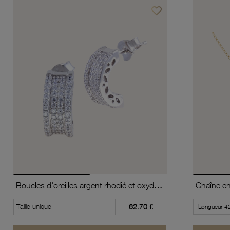
favorite_border
Ajouter à vos favoris
Boucles d'oreilles argent rhodié et oxydes de zirconium
Chaîne en 
Taille unique
62.70 €