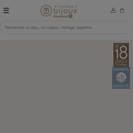
×
Sign in
Retour à l'accueil du site 
☰
You need to be logged in to save products in your wish list.
Rechercher un bijou, un cadeau, mariage, baptême...
Cancel
Sign in