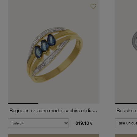
favorite_border
Ajouter à vos favoris
Bague en or jaune rhodié, saphirs et diamants
619.10 €
Taille uniqu