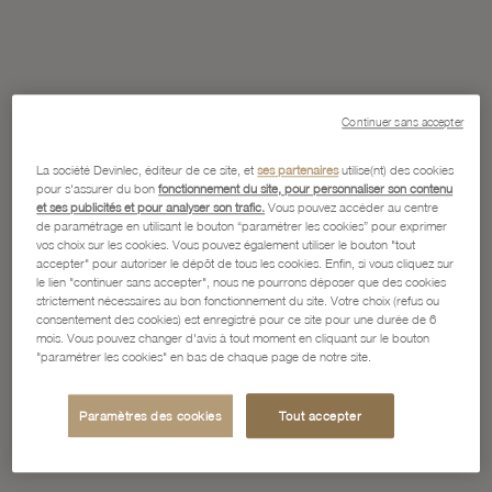
Continuer sans accepter
La société Devinlec, éditeur de ce site, et
ses partenaires
utilise(nt) des cookies
pour s'assurer du bon
fonctionnement du site, pour personnaliser son contenu
et ses publicités et pour analyser son trafic.
Vous pouvez accéder au centre
de paramétrage en utilisant le bouton “paramétrer les cookies” pour exprimer
vos choix sur les cookies. Vous pouvez également utiliser le bouton "tout
accepter" pour autoriser le dépôt de tous les cookies. Enfin, si vous cliquez sur
le lien "continuer sans accepter", nous ne pourrons déposer que des cookies
strictement nécessaires au bon fonctionnement du site. Votre choix (refus ou
consentement des cookies) est enregistré pour ce site pour une durée de 6
mois. Vous pouvez changer d'avis à tout moment en cliquant sur le bouton
"paramétrer les cookies" en bas de chaque page de notre site.
Paramètres des cookies
Tout accepter