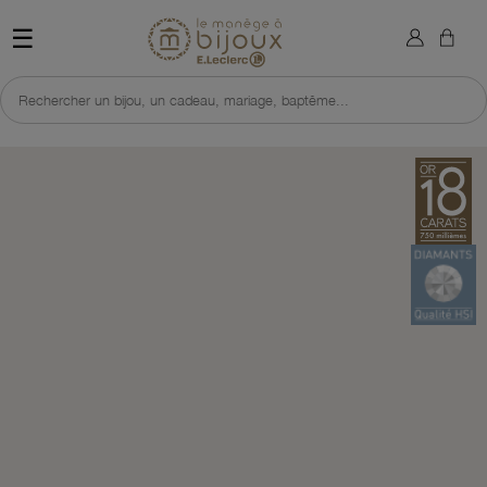
×
Sign in
Retour à l'accueil du site 
☰
You need to be logged in to save products in your wish list.
Rechercher un bijou, un cadeau, mariage, baptême...
Cancel
Sign in