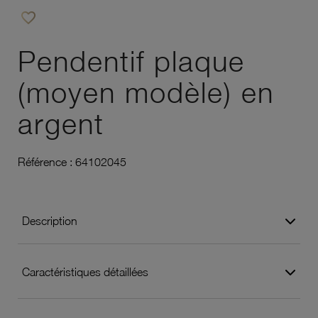
favorite_border
Ajouter à vos favoris
Pendentif plaque
(moyen modèle) en
argent
Référence :
64102045
Description
Caractéristiques détaillées