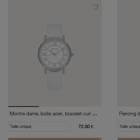
favorite_border
Ajouter à vos favoris
Montre dame, boite acier, bracelet cuir de vache et verre minéral
Piercing 
Taille unique
72.00 €
Taille uniqu