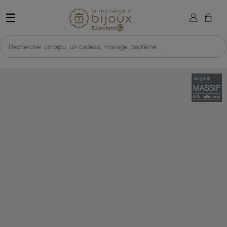
×
Sign in
Retour à l'accueil du site 
☰
You need to be logged in to save products in your wish list.
Rechercher un bijou, un cadeau, mariage, baptême...
Cancel
Sign in