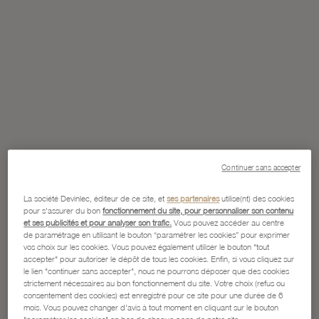
Continuer sans accepter
La société Devinlec, éditeur de ce site, et
ses partenaires
utilise(nt) des cookies
pour s'assurer du bon
fonctionnement du site, pour personnaliser son contenu
et ses publicités et pour analyser son trafic.
Vous pouvez accéder au centre
de paramétrage en utilisant le bouton “paramétrer les cookies” pour exprimer
vos choix sur les cookies. Vous pouvez également utiliser le bouton "tout
accepter" pour autoriser le dépôt de tous les cookies. Enfin, si vous cliquez sur
le lien "continuer sans accepter", nous ne pourrons déposer que des cookies
strictement nécessaires au bon fonctionnement du site. Votre choix (refus ou
consentement des cookies) est enregistré pour ce site pour une durée de 6
mois. Vous pouvez changer d'avis à tout moment en cliquant sur le bouton