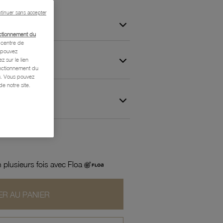
tinuer sans accepter
ctionnement du
centre de
s pouvez
z sur le lien
onctionnement du
is. Vous pouvez
e notre site.
 et Garantie
 plusieurs fois avec Floa
R AU PANIER