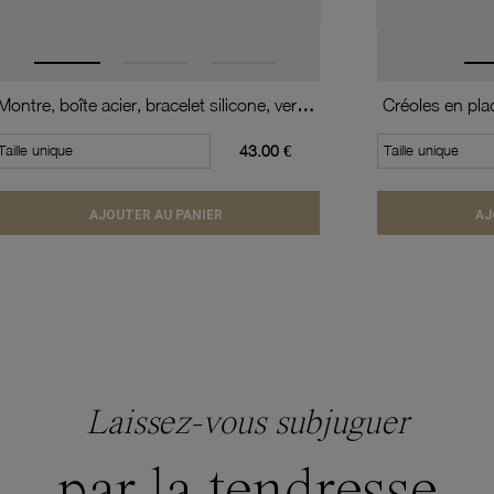
Montre, boîte acier, bracelet silicone, verre minéral, kids
Taille unique
43.00 €
Taille unique
AJOUTER AU PANIER
AJ
Laissez-vous subjuguer
par la tendresse