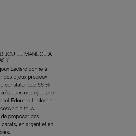
BIJOU LE MANÈGE À
® ?
joux Leclerc donne à
rir des bijoux précieux
s de constater que 66 %
ntrés dans une bijouterie
ichel-Édouard Leclerc a
ccessible à tous.
s de proposer des
8 carats, en argent et en
bles.