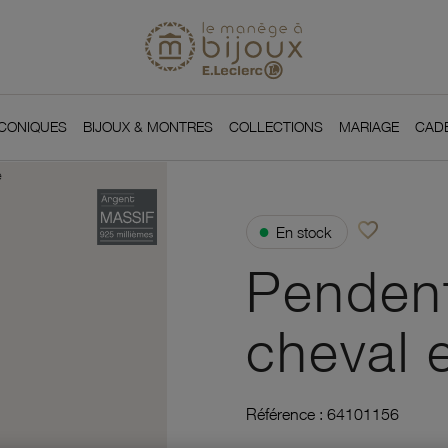
Si
Retour à l'accueil du
You
ICONIQUES
BIJOUX & MONTRES
COLLECTIONS
MARIAGE
CAD
é
favorite_border
●
En stock
Ajouter à vos f
Pendent
cheval 
Référence :
64101156