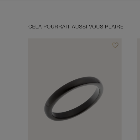
CELA POURRAIT AUSSI VOUS PLAIRE
favorite_border
Ajouter à vos f