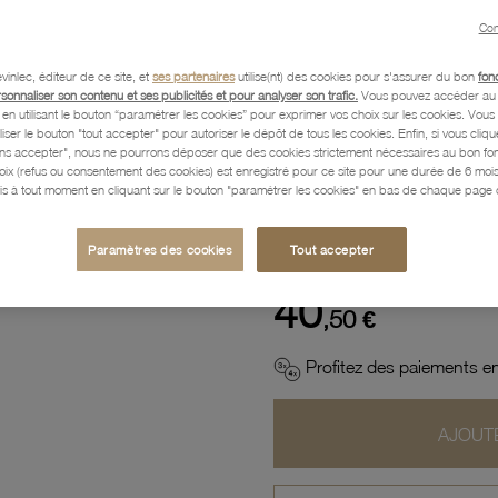
Con
Description
vinlec, éditeur de ce site, et
ses partenaires
utilise(nt) des cookies pour s'assurer du bon
fon
rsonnaliser son contenu et ses publicités et pour analyser son trafic.
Vous pouvez accéder au 
n utilisant le bouton “paramétrer les cookies” pour exprimer vos choix sur les cookies. Vou
Caractéristiques détaillées
liser le bouton "tout accepter" pour autoriser le dépôt de tous les cookies. Enfin, si vous clique
ans accepter", nous ne pourrons déposer que des cookies strictement nécessaires au bon f
hoix (refus ou consentement des cookies) est enregistré pour ce site pour une durée de 6 mo
is à tout moment en cliquant sur le bouton "paramétrer les cookies" en bas de chaque page d
Paiement, Livraison, Retours
Paramètres des cookies
Tout accepter
40
,50 €
Profitez des paiements en
AJOUTE