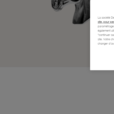
La société De
site, pour pe
paramétrage e
également uti
"continuer s
site. Votre c
changer d'av