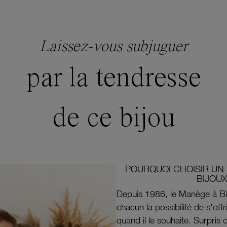
Laissez-vous subjuguer
par la tendresse
de ce bijou
POURQUOI CHOISIR UN 
BIJOUX
Depuis 1986, le Manège à Bi
chacun la possibilité de s'off
quand il le souhaite. Surpri