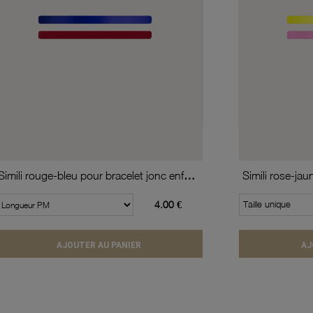
Simili rouge-bleu pour bracelet jonc enfant Méli Versa, 10mm
4.00 €
Taille unique
AJOUTER AU PANIER
AJ