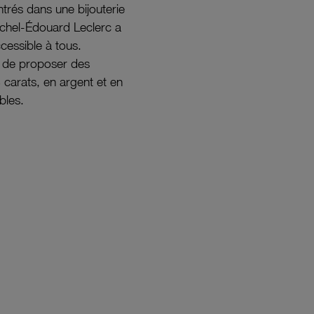
ntrés dans une bijouterie
ichel-Édouard Leclerc a
ccessible à tous.
s de proposer des
8 carats, en argent et en
bles.