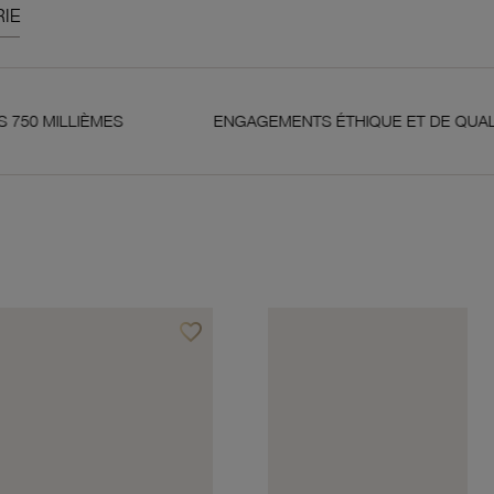
IE
ES
ENGAGEMENTS ÉTHIQUE ET DE QUALITÉ
favorite_border
Ajouter à vos favoris