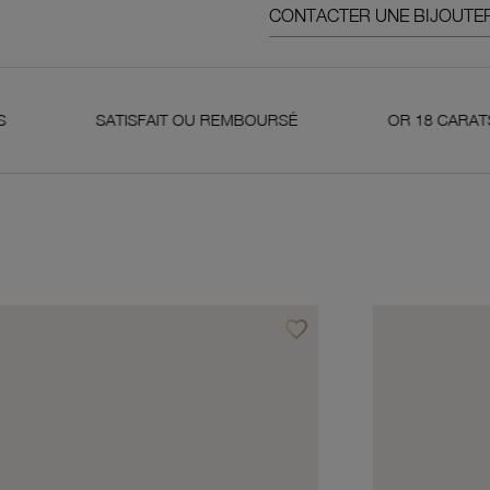
CONTACTER UNE BIJOUTER
ATISFAIT OU REMBOURSÉ
OR 18 CARATS 750 MILLIÈM
favorite_border
avoris
Ajouter à vos favoris