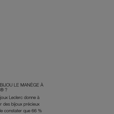
BIJOU LE MANÈGE À
® ?
joux Leclerc donne à
rir des bijoux précieux
s de constater que 66 %