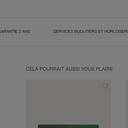
S
SERVICES BIJOUTIERS ET HORLOGERS
S
CELA POURRAIT AUSSI VOUS PLAIRE
favorite_border
Ajouter à vos f