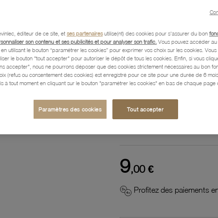
Référence :
52500059
Con
vinlec, éditeur de ce site, et
ses partenaires
utilise(nt) des cookies pour s'assurer du bon
fon
rsonnaliser son contenu et ses publicités et pour analyser son trafic.
Vous pouvez accéder au 
n utilisant le bouton “paramétrer les cookies” pour exprimer vos choix sur les cookies. Vou
Description
liser le bouton "tout accepter" pour autoriser le dépôt de tous les cookies. Enfin, si vous clique
ans accepter", nous ne pourrons déposer que des cookies strictement nécessaires au bon f
hoix (refus ou consentement des cookies) est enregistré pour ce site pour une durée de 6 mo
is à tout moment en cliquant sur le bouton "paramétrer les cookies" en bas de chaque page d
Caractéristiques détaillées
Paramètres des cookies
Tout accepter
Paiement, Livraison, Retours
9
,00 €
Profitez des paiements en