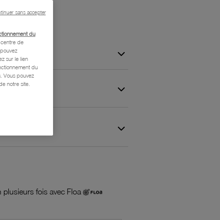
tinuer sans accepter
ctionnement du
centre de
s pouvez
z sur le lien
onctionnement du
is. Vous pouvez
e notre site.
 et Garantie
 plusieurs fois avec Floa