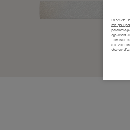
La société De
site, pour pe
paramétrage e
également uti
"continuer s
site. Votre c
changer d'av