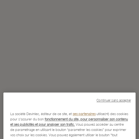
Continuer sans accepter
La société Devinlec, éditeur de ce site, et
ses partenaires
utilise(nt) des cookies
pour s'assurer du bon
fonctionnement du site, pour personnaliser son contenu
et ses publicités et pour analyser son trafic.
Vous pouvez accéder au centre
de paramétrage en utilisant le bouton “paramétrer les cookies” pour exprimer
vos choix sur les cookies. Vous pouvez également utiliser le bouton "tout