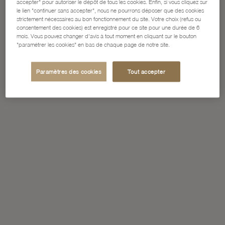
accepter" pour autoriser le dépôt de tous les cookies. Enfin, si vous cliquez sur
le lien "continuer sans accepter", nous ne pourrons déposer que des cookies
strictement nécessaires au bon fonctionnement du site. Votre choix (refus ou
consentement des cookies) est enregistré pour ce site pour une durée de 6
mois. Vous pouvez changer d'avis à tout moment en cliquant sur le bouton
"paramétrer les cookies" en bas de chaque page de notre site.
Paramètres des cookies
Tout accepter