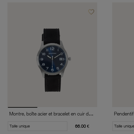
favorite_border
Ajouter à vos favoris
Montre, boîte acier et bracelet en cuir de vache, verre minéral, boys
Pendentif 
Taille unique
66.00 €
Taille uniqu