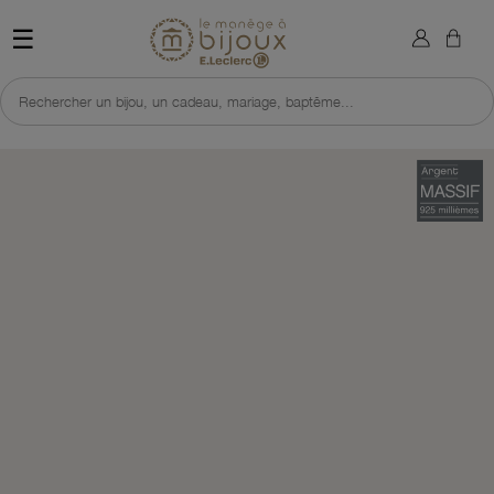
×
Sign in
Retour à l'accueil du site 
☰
You need to be logged in to save products in your wish list.
Rechercher un bijou, un cadeau, mariage, baptême...
Cancel
Sign in