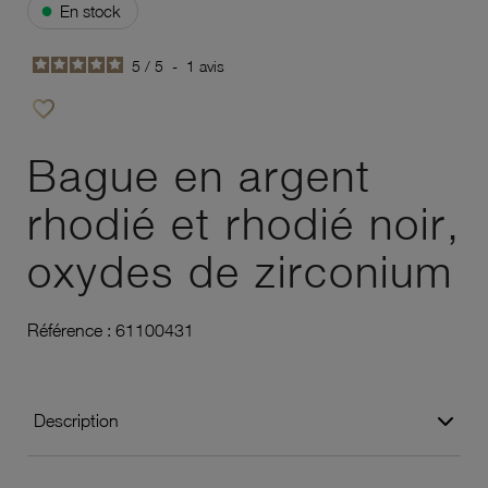
●
En stock
5
/
5
-
1
avis
favorite_border
Ajouter à vos favoris
Bague en argent
rhodié et rhodié noir,
oxydes de zirconium
Référence :
61100431
Description