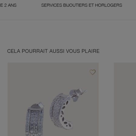
SERVICES BIJOUTIERS ET HORLOGERS
SAT
CELA POURRAIT AUSSI VOUS PLAIRE
favorite_border
Ajouter à vos favoris