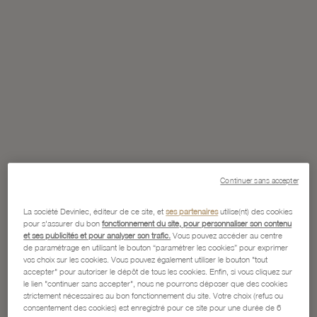
Continuer sans accepter
La société Devinlec, éditeur de ce site, et
ses partenaires
utilise(nt) des cookies
pour s'assurer du bon
fonctionnement du site, pour personnaliser son contenu
et ses publicités et pour analyser son trafic.
Vous pouvez accéder au centre
de paramétrage en utilisant le bouton “paramétrer les cookies” pour exprimer
vos choix sur les cookies. Vous pouvez également utiliser le bouton "tout
accepter" pour autoriser le dépôt de tous les cookies. Enfin, si vous cliquez sur
le lien "continuer sans accepter", nous ne pourrons déposer que des cookies
strictement nécessaires au bon fonctionnement du site. Votre choix (refus ou
consentement des cookies) est enregistré pour ce site pour une durée de 6