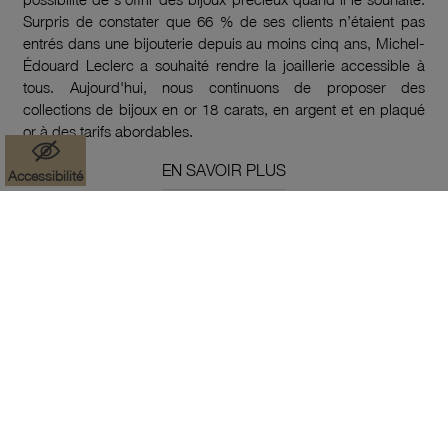
Surpris de constater que 66 % de ses clients n’étaient pas
entrés dans une bijouterie depuis au moins cinq ans, Michel-
Édouard Leclerc a souhaité rendre la joaillerie accessible à
tous. Aujourd'hui, nous continuons de proposer des
collections de bijoux en or 18 carats, en argent et en plaqué
or à des tarifs abordables.
EN SAVOIR PLUS
Accessibilité