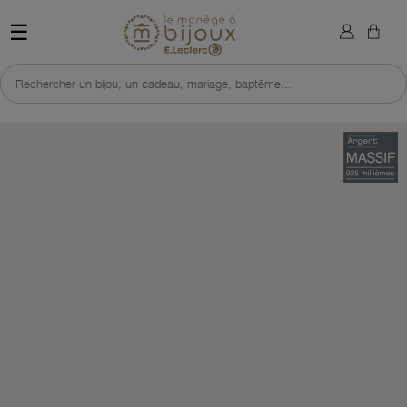
×
Sign in
Retour à l'accueil du site 
☰
You need to be logged in to save products in your wish list.
Rechercher un bijou, un cadeau, mariage, baptême...
Cancel
Sign in