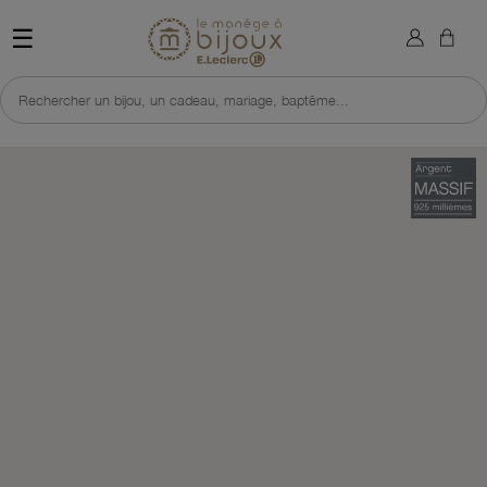
×
Sign in
Retour à l'accueil du site 
☰
You need to be logged in to save products in your wish list.
Rechercher un bijou, un cadeau, mariage, baptême...
Cancel
Sign in