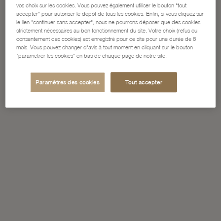
vos choix sur les cookies. Vous pouvez également utiliser le bouton "tout
accepter" pour autoriser le dépôt de tous les cookies. Enfin, si vous cliquez sur
le lien "continuer sans accepter", nous ne pourrons déposer que des cookies
strictement nécessaires au bon fonctionnement du site. Votre choix (refus ou
consentement des cookies) est enregistré pour ce site pour une durée de 6
mois. Vous pouvez changer d'avis à tout moment en cliquant sur le bouton
"paramétrer les cookies" en bas de chaque page de notre site.
Paramètres des cookies
Tout accepter