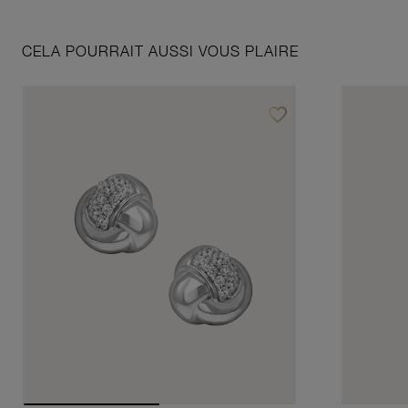
CELA POURRAIT AUSSI VOUS PLAIRE
favorite_border
Ajouter à vos favoris