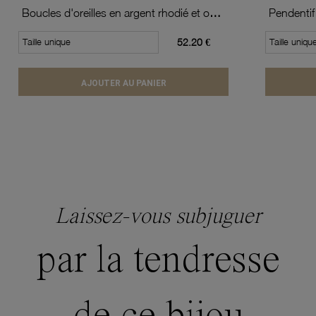
Boucles d'oreilles en argent rhodié et oxydes de zirconium
Pendentif
Taille unique
52.20 €
Taille uniqu
AJOUTER AU PANIER
Laissez-vous subjuguer
par la tendresse