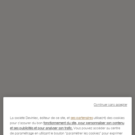
Continuer sans accepter
La société Devinlec, éditeur de ce site, et
ses partenaires
utilise(nt) des cookies
pour s'assurer du bon
fonctionnement du site, pour personnaliser son contenu
et ses publicités et pour analyser son trafic.
Vous pouvez accéder au centre
de paramétrage en utilisant le bouton “paramétrer les cookies” pour exprimer