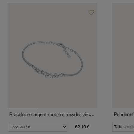
favorite_border
Ajouter à vos favoris
Bracelet en argent rhodié et oxydes zirconium
Pendentif 
62.10 €
Taille uniqu