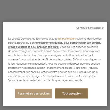
Continuer sans accepter
La société Devinlec, éditeur de ce site, et
ses partenaires
utilise(nt) des cookies
pour s'assurer du bon
fonctionnement du site, pour personnaliser son contenu
et ses publicités et pour analyser son trafic.
Vous pouvez accéder au centre
de paramétrage en utilisant le bouton “paramétrer les cookies” pour exprimer
vos choix sur les cookies. Vous pouvez également utiliser le bouton "tout
accepter" pour autoriser le dépôt de tous les cookies. Enfin, si vous cliquez sur
le lien "continuer sans accepter", nous ne pourrons déposer que des cookies
strictement nécessaires au bon fonctionnement du site. Votre choix (refus ou
consentement des cookies) est enregistré pour ce site pour une durée de 6
mois. Vous pouvez changer d'avis à tout moment en cliquant sur le bouton
"paramétrer les cookies" en bas de chaque page de notre site.
Paramètres des cookies
Tout accepter