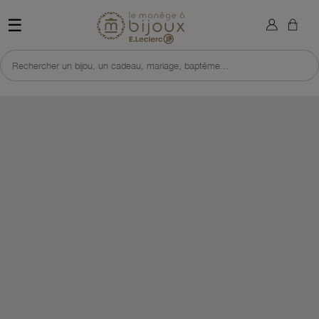
×
Sign in
Retour à l'accueil du site 
☰
You need to be logged in to save products in your wish list.
Rechercher un bijou, un cadeau, mariage, baptême...
Cancel
Sign in