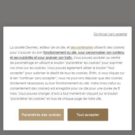
Continuer sans accepter
La société Devinlec, éditeur de ce site, et
ses partenaires
utilise(nt) des cookies
pour s'assurer du bon
fonctionnement du site, pour personnaliser son contenu
et ses publicités et pour analyser son trafic.
Vous pouvez accéder au centre
de paramétrage en utilisant le bouton “paramétrer les cookies” pour exprimer
vos choix sur les cookies. Vous pouvez également utiliser le bouton "tout
accepter" pour autoriser le dépôt de tous les cookies. Enfin, si vous cliquez sur
le lien "continuer sans accepter", nous ne pourrons déposer que des cookies
strictement nécessaires au bon fonctionnement du site. Votre choix (refus ou
consentement des cookies) est enregistré pour ce site pour une durée de 6
mois. Vous pouvez changer d'avis à tout moment en cliquant sur le bouton
"paramétrer les cookies" en bas de chaque page de notre site.
Paramètres des cookies
Tout accepter