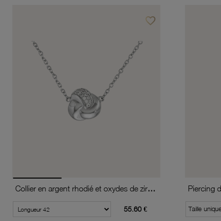
favorite_border
Ajouter à vos favoris
Collier en argent rhodié et oxydes de zirconium
Piercing 
55.60 €
Taille uniqu