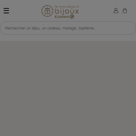
×
Sign in
Retour à l'accueil du site 
☰
You need to be logged in to save products in your wish list.
Rechercher un bijou, un cadeau, mariage, baptême...
Cancel
Sign in