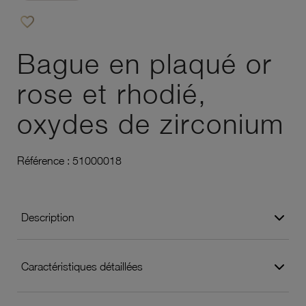
favorite_border
Ajouter à vos favoris
Bague en plaqué or
rose et rhodié,
oxydes de zirconium
Référence :
51000018
Description
Caractéristiques détaillées