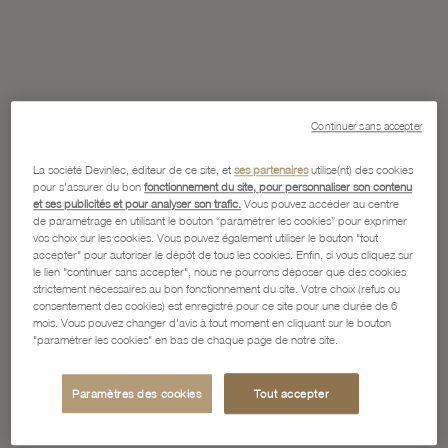
Continuer sans accepter
La société Devinlec, éditeur de ce site, et
ses partenaires
utilise(nt) des cookies
pour s'assurer du bon
fonctionnement du site, pour personnaliser son contenu
et ses publicités et pour analyser son trafic.
Vous pouvez accéder au centre
de paramétrage en utilisant le bouton “paramétrer les cookies” pour exprimer
vos choix sur les cookies. Vous pouvez également utiliser le bouton "tout
accepter" pour autoriser le dépôt de tous les cookies. Enfin, si vous cliquez sur
le lien "continuer sans accepter", nous ne pourrons déposer que des cookies
strictement nécessaires au bon fonctionnement du site. Votre choix (refus ou
consentement des cookies) est enregistré pour ce site pour une durée de 6
mois. Vous pouvez changer d'avis à tout moment en cliquant sur le bouton
"paramétrer les cookies" en bas de chaque page de notre site.
Paramètres des cookies
Tout accepter