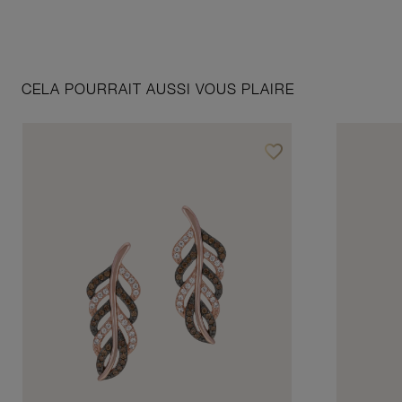
CELA POURRAIT AUSSI VOUS PLAIRE
favorite_border
Ajouter à vos favoris