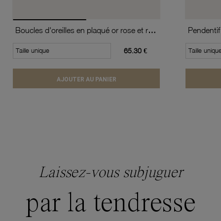
Boucles d'oreilles en plaqué or rose et rhodié, oxydes de zirconium
Pendentif 
Taille unique
65.30 €
Taille uniqu
AJOUTER AU PANIER
Laissez-vous subjuguer
par la tendresse