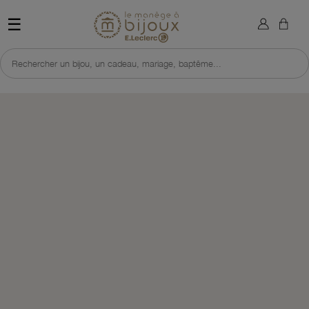
×
Sign in
Retour à l'accueil du site 
☰
You need to be logged in to save products in your wish list.
Rechercher un bijou, un cadeau, mariage, baptême...
Cancel
Sign in