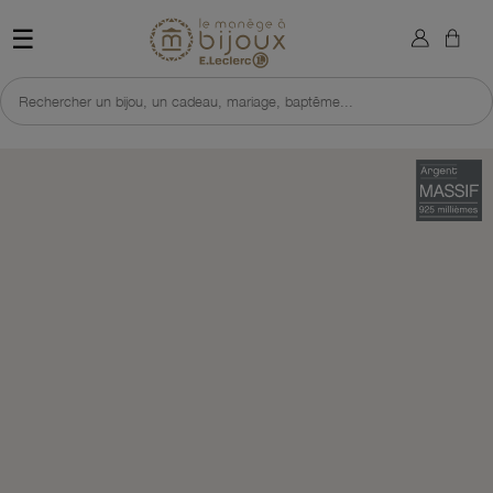
×
Sign in
Retour à l'accueil du site 
☰
You need to be logged in to save products in your wish list.
Rechercher un bijou, un cadeau, mariage, baptême...
Cancel
Sign in