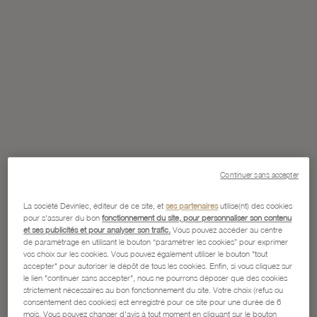
Continuer sans accepter
La société Devinlec, éditeur de ce site, et
ses partenaires
utilise(nt) des cookies
pour s'assurer du bon
fonctionnement du site, pour personnaliser son contenu
et ses publicités et pour analyser son trafic.
Vous pouvez accéder au centre
de paramétrage en utilisant le bouton “paramétrer les cookies” pour exprimer
vos choix sur les cookies. Vous pouvez également utiliser le bouton "tout
accepter" pour autoriser le dépôt de tous les cookies. Enfin, si vous cliquez sur
le lien "continuer sans accepter", nous ne pourrons déposer que des cookies
strictement nécessaires au bon fonctionnement du site. Votre choix (refus ou
consentement des cookies) est enregistré pour ce site pour une durée de 6
mois. Vous pouvez changer d'avis à tout moment en cliquant sur le bouton