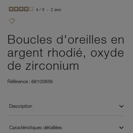
4
/
5
-
2
avis
favorite_border
Ajouter à vos favoris
Boucles d'oreilles en
argent rhodié, oxyde
de zirconium
Référence :
66100656
Description
Caractéristiques détaillées