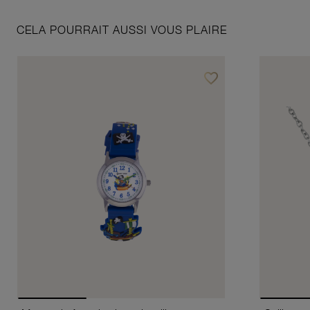
CELA POURRAIT AUSSI VOUS PLAIRE
favorite_border
Ajouter à vos favoris